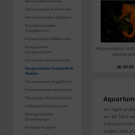
Muraenidae-Muränen
Ostraciontidae-Kofferfische
Plectorhynchidae-Süßlippen
Pseudochromidae-
Zwergbarsche
Pomacentridae-Riffbarsche
Scorpaenidae-
Hippocampus reidi - Karibisches
Hippocampus ku
Skorpionsfische
Seepferdchen,...
Seepferdchen, 
Serranidae-Zackenbarsche
ab 89,00 € *
ab 69,00 
Syngnathidae-Seepferde &
Nadeln
Tetraodontidae-Kugelfische
Pomacanthidae-Kaiserfische
Aquarium 
Plesiopidae-Mirakelbarsche
Anthiidae-Fahnenbarsche
Wir legen große
Opistognathidae-
wir die Tiere v
Brunnenbauer
Transportunter
Bothidae-Flundern
sorgen, dass j