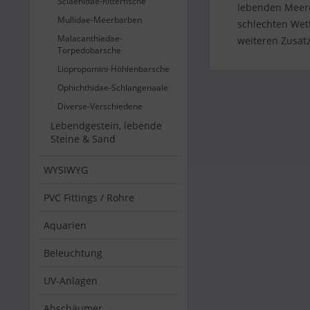
Sciaenidae-Ritterfische
lebenden Meeres
Mullidae-Meerbarben
schlechten Wet
Malacanthiedae-
weiteren Zusat
Torpedobarsche
Liopropomini-Höhlenbarsche
Ophichthidae-Schlangenaale
Diverse-Verschiedene
Lebendgestein, lebende
Steine & Sand
WYSIWYG
PVC Fittings / Rohre
Aquarien
Beleuchtung
UV-Anlagen
Abschäumer