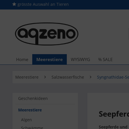
grösste Auswahl an Tieren
Home
Meerestiere
WYSIWYG
% SALE
Meerestiere
Salzwasserfische
Syngnathidae-S
Geschenkideen
Meerestiere
Seepfer
Algen
Seepferde und
Schwämme