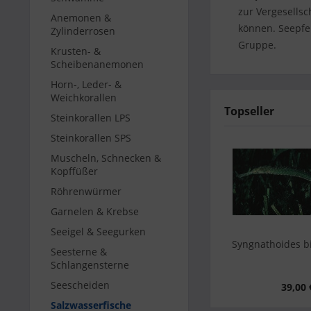
zur Vergesellsc
Anemonen &
können. Seepfe
Zylinderrosen
Gruppe.
Krusten- &
Scheibenanemonen
Horn-, Leder- &
Weichkorallen
Topseller
Steinkorallen LPS
Steinkorallen SPS
Muscheln, Schnecken &
Kopffüßer
Röhrenwürmer
Garnelen & Krebse
Seeigel & Seegurken
Syngnathoides bi
Seesterne &
Schlangensterne
Seescheiden
39,00 
Salzwasserfische