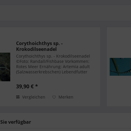
Corythoichthys sp. -
Krokodilseenadel
Corythoichthys sp. - Krokodilseenadel
©Foto: Randall/Fishbase Vorkommen:
Rotes Meer Ernährung: Artemia adult
(Salzwasserkrebschen) Lebendfutter
Maximale Körpergröße: 12 - 16 cm
Beckengrösse: 300 L Temperatur: ~ 29 °C
39,90 € *
Karbonathärte: 7,6-8,4
Vergleichen
Merken
 Sie verfügbar