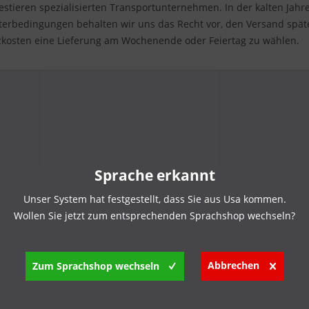
tieren spezialisierten Transportunternehmen. In der kalten Jahre
terbedingungen behalten wir uns das Recht vor, den Versand späte
zkosten eine Lieferung am Wochenende oder Feiertag zu wählen.
Sprache erkannt
Unser System hat festgestellt, dass Sie aus Usa kommen.
Wollen Sie jetzt zum entsprechenden Sprachshop wechseln?
Abbrechen
Zum Sprachshop wechseln