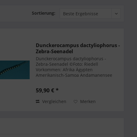
Sortierung:
Dunckerocampus dactyliophorus -
Zebra-Seenadel
Dunckerocampus dactyliophorus -
Zebra-Seenadel ©Foto: Riedell
Vorkommen: Afrika Ägypten
Amerikanisch-Samoa Andamanensee
Australien Australinseln (Tubuai-Inseln
und Bass-Inseln) Bali Banggai-Inseln
59,90 € *
Celebesesee China Fidschi...
Vergleichen
Merken