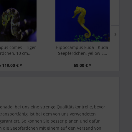
pus kuda - Kuda-
Hippocampus kuda - Kuda-
Sy
dchen, yellow E...
Seepferdchen, orange E...
69,00 € *
69,00 € *
nadel bei uns eine strenge Qualitätskontrolle, bevor
 transportfähig, ist bei dem von uns verwendeten
garantiert. So können Sie besser planen und dafür
n die Seepferdchen mit einem auf den Versand von