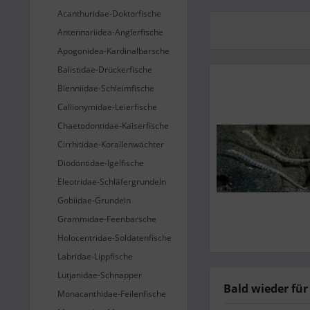
Acanthuridae-Doktorfische
Antennariidea-Anglerfische
Apogonidea-Kardinalbarsche
Balistidae-Drückerfische
Blenniidae-Schleimfische
Callionymidae-Leierfische
Chaetodontidae-Kaiserfische
Cirrhitidae-Korallenwächter
Diodontidae-Igelfische
Eleotridae-Schläfergrundeln
Gobiidae-Grundeln
Grammidae-Feenbarsche
Holocentridae-Soldatenfische
Labridae-Lippfische
Lutjanidae-Schnapper
Bald wieder für
Monacanthidae-Feilenfische