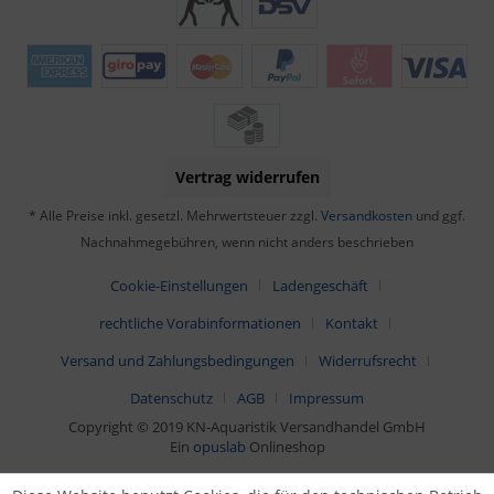
Vertrag widerrufen
* Alle Preise inkl. gesetzl. Mehrwertsteuer zzgl.
Versandkosten
und ggf.
Nachnahmegebühren, wenn nicht anders beschrieben
Cookie-Einstellungen
Ladengeschäft
rechtliche Vorabinformationen
Kontakt
Versand und Zahlungsbedingungen
Widerrufsrecht
Datenschutz
AGB
Impressum
Copyright © 2019 KN-Aquaristik Versandhandel GmbH
Ein
opuslab
Onlineshop