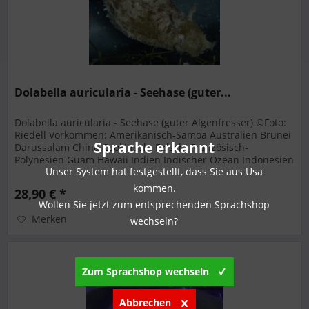
Dolabella auricularia - Seehase (guter...
Dolabella auricularia - Seehase (guter Algenfresser) ©Foto:
Riedell Vorkommen: Amerikanisch-Samoa Australien Brunei
Sprache erkannt
Darussalam China Cookinseln Fidschi Französisch-
Polynesien Guam Hawaii Indien Indischer Ozean Indonesien
Unser System hat festgestellt, dass Sie aus Usa
Indopazifik...
kommen.
28,90 € *
Wollen Sie jetzt zum entsprechenden Sprachshop
Merken
wechseln?
Zum Sprachshop wechseln
Abbrechen