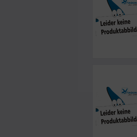
Theiling
Tropic Marin
Tunze
von Wussow Importe