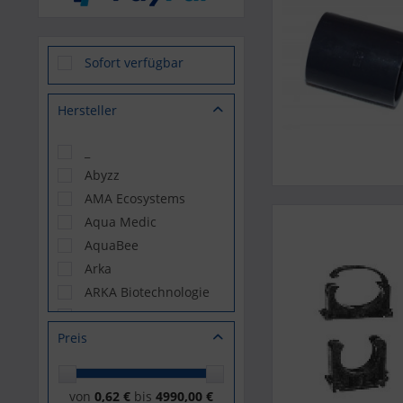
Sofort verfügbar
Hersteller
_
Abyzz
AMA Ecosystems
Aqua Medic
AquaBee
Arka
ARKA Biotechnologie
ATI
Preis
Bubble Magus
CaribSea
D-D
von
0,62 €
bis
4990,00 €