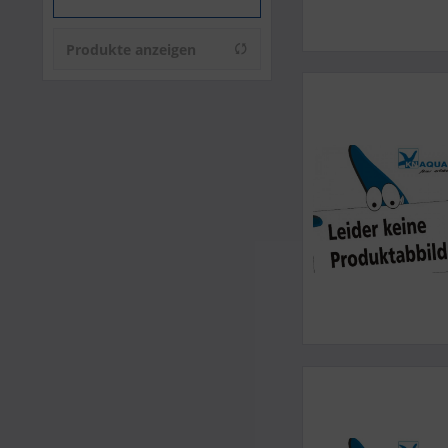
Deltec
Easy-Life
Produkte anzeigen
Ecotech Marine
Fauna Marin
Frostfutter
GroTech
H&S
H2OCEAN
Hobby
Naturefood
Neptunian Cube
Polyplab
Power Plastics
Red Sea
ROWA
Salifert
Seneye