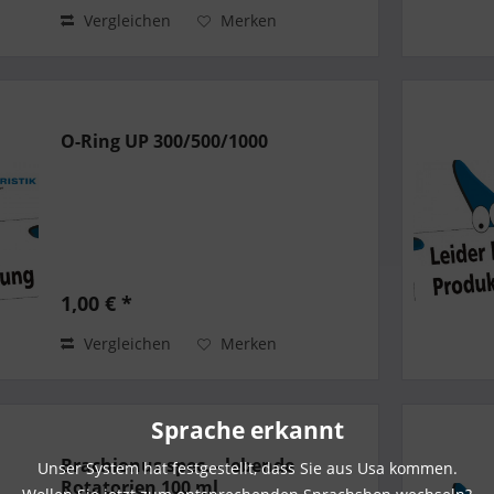
Vergleichen
Merken
O-Ring UP 300/500/1000
1,00 € *
Vergleichen
Merken
Sprache erkannt
Brachionus spec. - lebende
Unser System hat festgestellt, dass Sie aus Usa kommen.
Rotatorien 100 ml