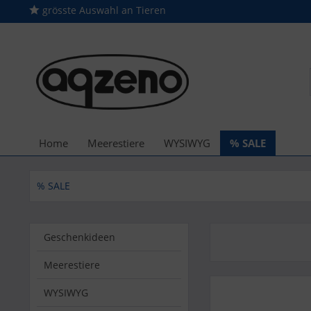
grösste Auswahl an Tieren
Home
Meerestiere
WYSIWYG
% SALE
% SALE
Geschenkideen
Meerestiere
WYSIWYG