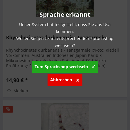
Sprache erkannt
Unser System hat festgestellt, dass Sie aus Usa
kommen.
Rhynchocinetes durbanensis - Tanzgarnele
Wollen Sie jetzt zum entsprechenden Sprachshop
wechseln?
Rhynchocinetes durbanensis - Tanzgarnele ©Foto: Riedell
Vorkommen: Australien Indonesien Japan Karibik
Mikronesien Neukaledonien Raja Ampat Süd-Afrika
Ernährung: Flockenfutter Frostfutter (große Sorten)
Zum Sprachshop wechseln
Maximale Körpergröße: 3 - 4 cm...
14,90 € *
Abbrechen
Merken