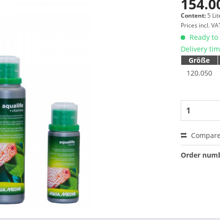
154.0
Content:
5 Lit
Prices incl. V
Ready to 
Delivery ti
Größe
120.050
Compar
Order numb