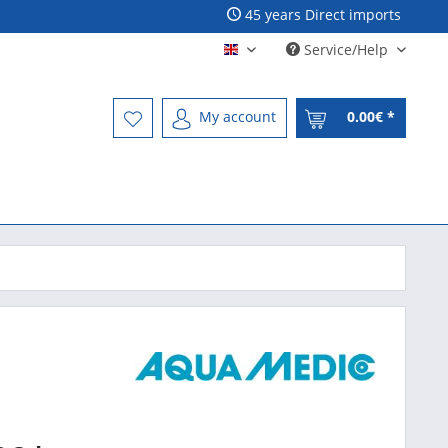
45 years Direct imports
Service/Help
Englisch - English
My account
0.00€ *