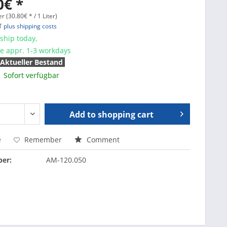
0€ *
er (30.80€ * / 1 Liter)
AT
plus shipping costs
ship today,
me appr. 1-3 workdays
Aktueller Bestand
Sofort verfügbar
Add to
shopping cart
e
Remember
Comment
er:
AM-120.050