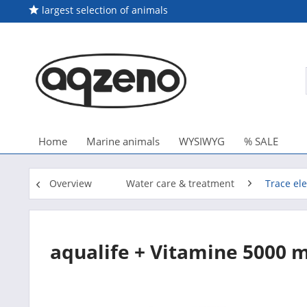
largest selection of animals
Home
Marine animals
WYSIWYG
% SALE
Overview
Water care & treatment
Trace el
aqualife + Vitamine 5000 