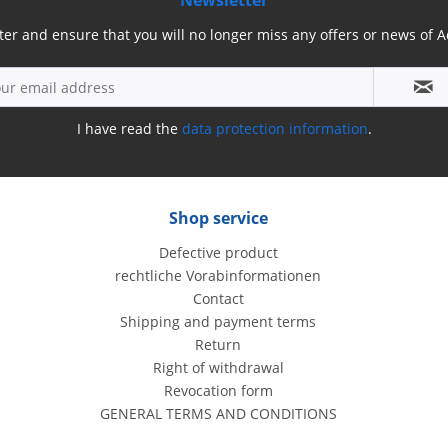
Newsletter
ter and ensure that you will no longer miss any offers or news of
I have read the
data protection information
.
Shop service
Defective product
rechtliche Vorabinformationen
Contact
Shipping and payment terms
Return
Right of withdrawal
Revocation form
GENERAL TERMS AND CONDITIONS