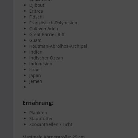
Djibouti
Eritrea
Fidschi
Französisch-Polynesien
Golf von Aden
Great Barrier Riff
Guam
Houtman-Abrolhos-Archipel
Indien
Indischer Ozean
Indonesien
Israel
Japan
Jemen
Ernährung:
Plankton
Staubfutter
Zooxanthellen / Licht
Maximale Körpergröße: 25 cm