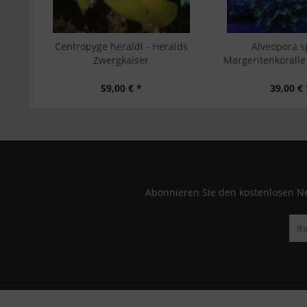
Centropyge heraldi - Heralds
Alveopora s
Zwergkaiser
Margeritenkoralle
59,00 € *
39,00 € 
Abonnieren Sie den kostenlosen Ne