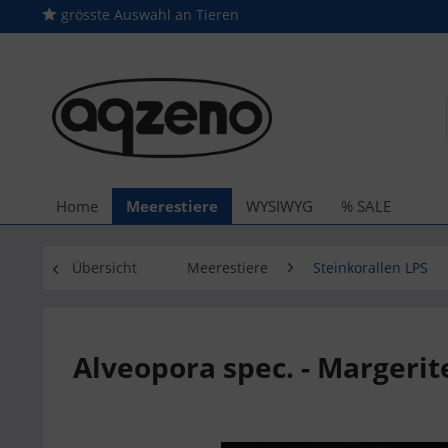
grösste Auswahl an Tieren
Home
Meerestiere
WYSIWYG
% SALE
Übersicht
Meerestiere
Steinkorallen LPS
Alveopora spec. - Margerit