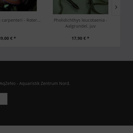
 carpenteri - Roter...
Pholidichthys leucotaenia -
Aalgrundel. juv
39,00 € *
17,90 € *
 AqZeNo - Aquaristik Zentrum Nord.