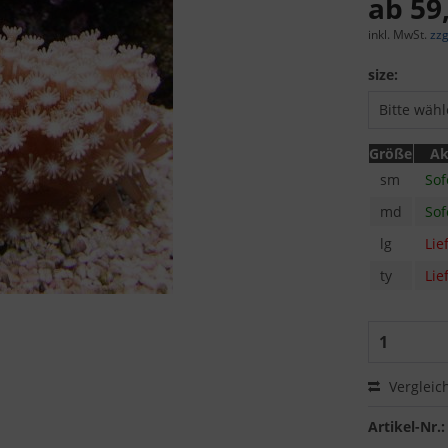
ab 59,
inkl. MwSt.
zzg
size:
Größe
Ak
sm
Sof
md
Sof
lg
Lie
ty
Lie
Vergleic
Artikel-Nr.: