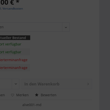
00 € *
l. Versandkosten
tueller Bestand
ort verfügbar
ort verfügbar
ferterminanfrage
ferterminanfrage
In den
Warenkorb
hen
Merken
Bewerten
alve001-md