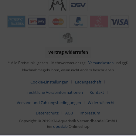
Vertrag widerrufen
* Alle Preise inkl. gesetzl. Mehrwertsteuer zzgl.
Versandkosten
und ggf.
Nachnahmegebühren, wenn nicht anders beschrieben
Cookie-Einstellungen
Ladengeschäft
rechtliche Vorabinformationen
Kontakt
Versand und Zahlungsbedingungen
Widerrufsrecht
Datenschutz
AGB
Impressum
Copyright © 2019 KN-Aquaristik Versandhandel GmbH
Ein
opuslab
Onlineshop