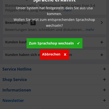
Blastomussa wellsi - Blastomussa wellsi Green Frag 3-4
Unser System hat festgestellt, dass Sie aus Usa
Polypen ©Foto: Jung Vorkommen:...
mehr
kommen.
Wollen Sie jetzt zum entsprechenden Sprachshop
Bewertungen
0
wechseln?
Bewertungen lesen, schreiben und diskutieren...
mehr
Kunden kauften auch
Zum Sprachshop wechseln
Abbrechen
Kunden haben sich ebenfalls angesehen
Service Hotline
Shop Service
Informationen
Newsletter