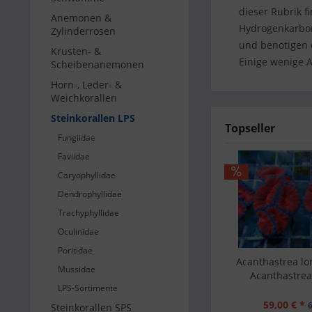
dieser Rubrik f
Anemonen &
Hydrogenkarbon
Zylinderrosen
und benötigen 
Krusten- &
Einige wenige A
Scheibenanemonen
Horn-, Leder- &
Weichkorallen
Steinkorallen LPS
Topseller
Fungiidae
Faviidae
Caryophyllidae
Dendrophyllidae
Trachyphyllidae
Oculinidae
Poritidae
Acanthastrea lo
Mussidae
Acanthastrea
LPS-Sortimente
59,00 € *
6
Steinkorallen SPS