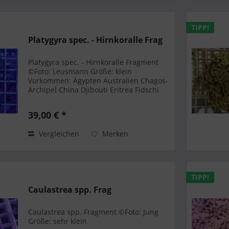
TIPP!
Platygyra spec. - Hirnkoralle Frag
Platygyra spec. - Hirnkoralle Fragment
©Foto: Leusmann Größe: klein
Vorkommen: Ägypten Australien Chagos-
Archipel China Djibouti Eritrea Fidschi
Indonesien Israel Jemen Jordanien Kenia
Komodo La Réunion Madagaskar
39,00 € *
Malaysia Mauritius...
Vergleichen
Merken
TIPP!
Caulastrea spp. Frag
Caulastrea spp. Fragment ©Foto: Jung
Größe: sehr klein