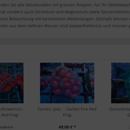
inden Sie alle Steinkorallen mit grossen Polypen. Für ihr Skelettw
at sondern auch Strontium und Magnesium sowie Spurenelemente.
eine Beleuchtung mit bestimmten Wellenlängen. Deshalb können 
rten aus dem tieferen Wasser sind zooxanthellenlos und müssen ge
rdhowensis -
Favites spec. - Favites Fire Red
Goniastrea
 Red Frag
Frag
G
49,00 € *
9,00 € *