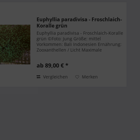
Euphyllia paradivisa - Froschlaich-
Koralle grün
Euphyllia paradivisa - Froschlaich-Koralle
grün ©Foto: Jung Größe: mittel
Vorkommen: Bali Indonesien Ernährung:
Zooxanthellen / Licht Maximale
Körpergröße: 20 cm Beckengrösse: 100 L
Temperatur: ~ 27 °C Karbonathärte: 7,6-
ab 89,00 € *
8,4
Vergleichen
Merken