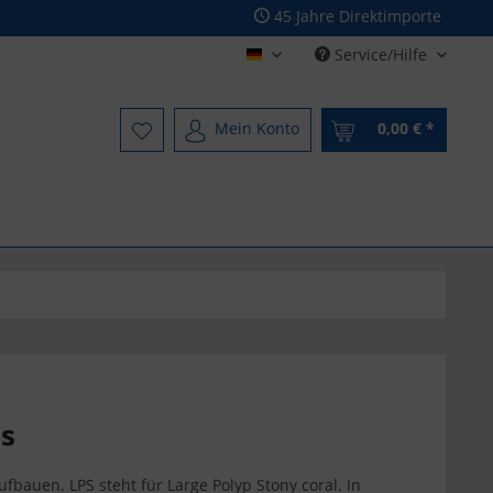
45 Jahre Direktimporte
Service/Hilfe
Deutsch - German
Mein Konto
0,00 € *
ls
fbauen. LPS steht für Large Polyp Stony coral. In