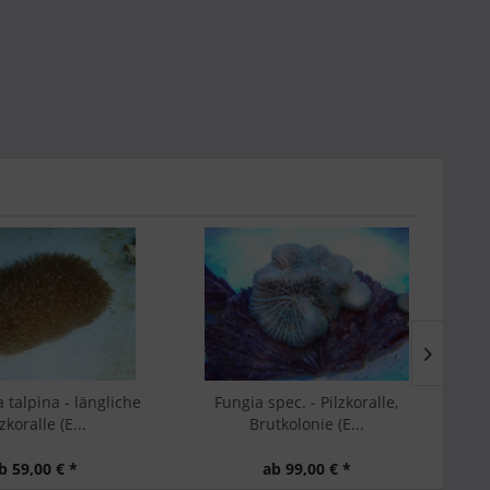
pec. - Pilzkoralle,
Lithophyllon undulatum -
Oul
tkolonie (E...
Lithophyllon
b 99,00 € *
ab 69,00 € *