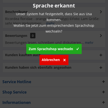
Sprache erkannt
Beschreibung
Unser System hat festgestellt, dass Sie aus Usa
Ricordea floridae - orange (Einzelpolyp) ©Foto: Lam Größe:
kommen.
sehr klein Vorkommen:...
mehr
Wollen Sie jetzt zum entsprechenden Sprachshop
wechseln?
Bewertungen
0
Bewertungen lesen, schreiben und diskutieren...
mehr
Zum Sprachshop wechseln
Kunden kauften auch
Abbrechen
Kunden haben sich ebenfalls angesehen
Service Hotline
Shop Service
Informationen