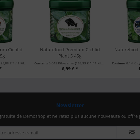
um Cichlid
Naturefood Premium Cichlid
Naturefood 
85g
Plant S 45g
25,88 € * / 1 Kilogramm)
Contenu
0.045 Kilogramm
(155,33 € * / 1 Kilogramm)
Contenu
0.14 Ki
*
6,99 € *
Newsletter
gratuite de Demoshop et ne ratez plus aucune nouveauté ou offre 