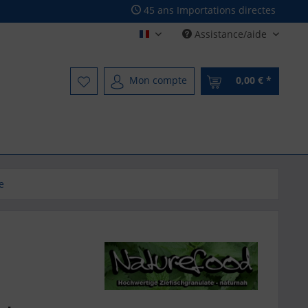
45 ans Importations directes
Assistance/aide
Französisch - French
Mon compte
0,00 € *
e