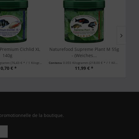
Premium Cichlid XL
Naturefood Supreme Plant M 55g
Nat
140g
- (Weiches...
logramm
(76,43 € * / 1 Kilogramm)
Contenu
0.055 Kilogramm
(218,00 € * / 1 Kilogramm)
Conten
10,70 € *
11,99 € *
promotionnelle de la boutique.