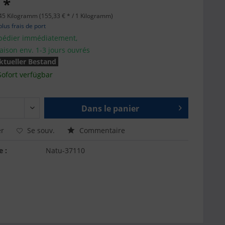
 *
45 Kilogramm (155,33 € * / 1 Kilogramm)
plus frais de port
pédier immédiatement,
raison env. 1-3 jours ouvrés
ktueller Bestand
Sofort verfügbar
Dans le panier
r
Se souv.
Commentaire
e :
Natu-37110