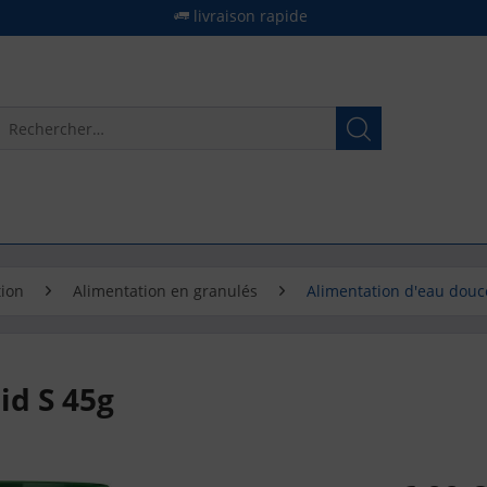
livraison rapide
tion
Alimentation en granulés
Alimentation d'eau douc
d S 45g