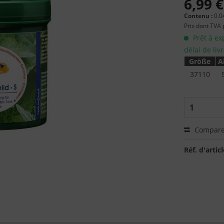
6,99 €
Contenu :
0.0
Prix dont TVA
Prêt à ex
délai de liv
Größe
A
37110
Compare
Réf. d'articl