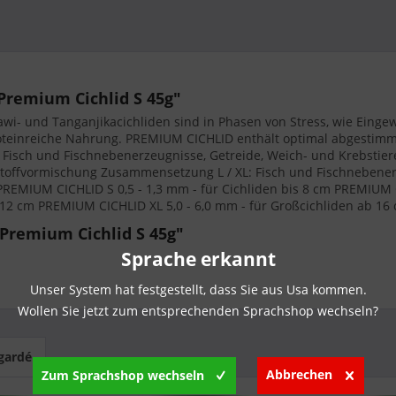
Premium Cichlid S 45g"
awi- und Tanganjikacichliden sind in Phasen von Stress, wie Einge
proteinreiche Nahrung. PREMIUM CICHLID enthält optimal abgestimmte
 Fisch und Fischnebenerzeugnisse, Getreide, Weich- und Krebstiere
toffvormischung Zusammensetzung L / XL: Fisch und Fischnebenerz
PREMIUM CICHLID S 0,5 - 1,3 mm - für Cichliden bis 8 cm PREMIUM C
 12 cm PREMIUM CICHLID XL 5,0 - 6,0 mm - für Großcichliden ab 16
Premium Cichlid S 45g"
Sprache erkannt
Unser System hat festgestellt, dass Sie aus Usa kommen.
Wollen Sie jetzt zum entsprechenden Sprachshop wechseln?
egardé
Abbrechen
Zum Sprachshop wechseln