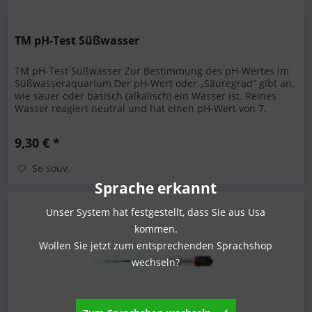
TM pH-Test Süßwasser
TM pH-Test Süßwasser Zur Bestimmung des pH-Wertes im
Süßwasseraquarium Der pH-Wert oder „Säuregrad“ gibt an,
wie sauer oder basisch (alkalisch) ein Wasser ist. Reines
Wasser reagiert neutral und hat einen pH-Wert von 7.
Überwiegen die...
9,30 € *
Se souv.
Sprache erkannt
Unser System hat festgestellt, dass Sie aus Usa
kommen.
Wollen Sie jetzt zum entsprechenden Sprachshop
wechseln?