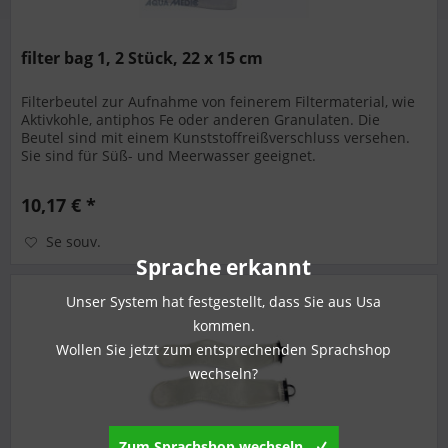
filter bag 1, 2 Stück, 22 x 15 cm
Filterbeutel zur Aufnahme von feinerem Filtermaterial, wie
Aktivkohle, antiphos Fe oder anderen Granulaten. Die
Beutel sind mit einem Kunststoffreißverschluss versehen.
Sie sind für Süß- und Meerwasser geeignet.
10,17 € *
Se souv.
Sprache erkannt
Unser System hat festgestellt, dass Sie aus Usa
kommen.
Wollen Sie jetzt zum entsprechenden Sprachshop
wechseln?
Zum Sprachshop wechseln