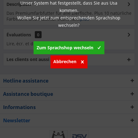
Unser System hat festgestellt, dass Sie aus Usa
Description
kommen.
Das Premiumfarbfutter für alle Zierfische. Plus 10 natürliche
Wollen Sie jetzt zum entsprechenden Sprachshop
Farbstoffe und maximal Vitamine!...
plus
wechseln?
Évaluations
0
Lire, écr. et débatt. des analyses…
plus
Zum Sprachshop wechseln
Les clients ont aussi acheté
Abbrechen
Hotline assistance
Assistance boutique
Informations
Newsletter