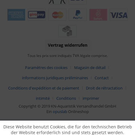
Vertrag widerrufen
Tous les prix sont indiqués TVA légale comprise.
Paramètres des cookies
Magasin de détail
informations juridiques préliminaires
Contact
Conditions d'expédition et de paiement
Droit de rétractation
intimité
Conditions
imprimer
Copyright © 2019 KN-Aquaristik Versandhandel GmbH
Ein
opuslab
Onlineshop
Diese Website benutzt Cookies, die für den technischen Betrieb
der Website erforderlich sind und stets gesetzt werden.