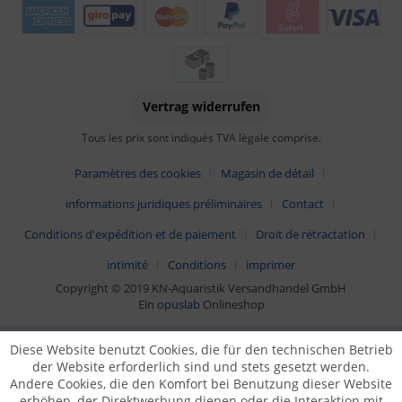
Vertrag widerrufen
Tous les prix sont indiqués TVA légale comprise.
Paramètres des cookies
Magasin de détail
informations juridiques préliminaires
Contact
Conditions d'expédition et de paiement
Droit de rétractation
intimité
Conditions
imprimer
Copyright © 2019 KN-Aquaristik Versandhandel GmbH
Ein
opuslab
Onlineshop
Diese Website benutzt Cookies, die für den technischen Betrieb
der Website erforderlich sind und stets gesetzt werden.
Andere Cookies, die den Komfort bei Benutzung dieser Website
erhöhen, der Direktwerbung dienen oder die Interaktion mit