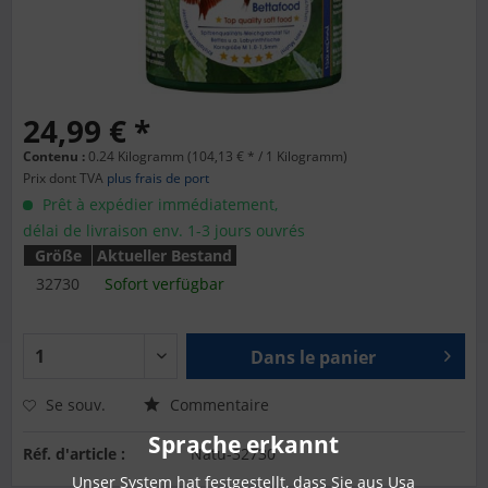
24,99 € *
Contenu :
0.24 Kilogramm (104,13 € * / 1 Kilogramm)
Prix dont TVA
plus frais de port
Prêt à expédier immédiatement,
délai de livraison env. 1-3 jours ouvrés
Größe
Aktueller Bestand
32730
Sofort verfügbar
Dans le panier
Se souv.
Commentaire
Sprache erkannt
Réf. d'article :
Natu-32730
Unser System hat festgestellt, dass Sie aus Usa