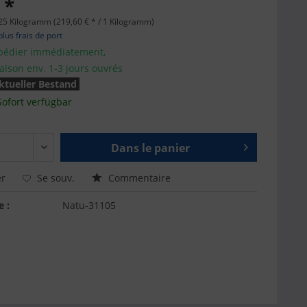
 *
25 Kilogramm (219,60 € * / 1 Kilogramm)
plus frais de port
pédier immédiatement,
raison env. 1-3 jours ouvrés
ktueller Bestand
Sofort verfügbar
Dans le panier
r
Se souv.
Commentaire
e :
Natu-31105