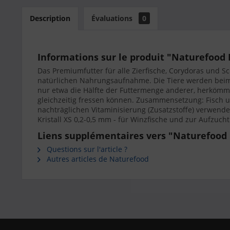
Description
Évaluations
0
Informations sur le produit "Naturefood 
Das Premiumfutter für alle Zierfische, Corydoras und 
natürlichen Nahrungsaufnahme. Die Tiere werden beim 
nur etwa die Hälfte der Futtermenge anderer, herkömml
gleichzeitig fressen können. Zusammensetzung: Fisch un
nachträglichen Vitaminisierung (Zusatzstoffe) verwend
Kristall XS 0,2-0,5 mm - für Winzfische und zur Aufzuch
Liens supplémentaires vers "Naturefood 
Questions sur l'article ?
Autres articles de Naturefood