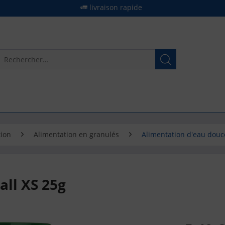
livraison rapide
tion
Alimentation en granulés
Alimentation d'eau douc
ll XS 25g