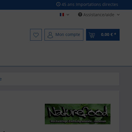
45 ans Importations directes
Assistance/aide
Französisch - French
Mon compte
0,00 € *
e