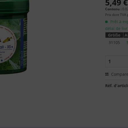
5,49 €
Contenu :
0.0
Prix dont TVA
Prêt à ex
délai de liv
Größe
A
31105
Compare
Réf. d'articl