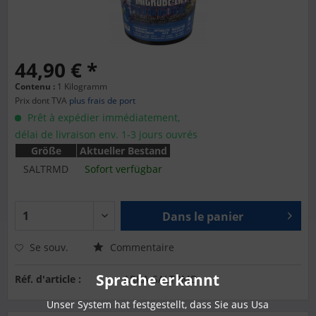
44,90 € *
Contenu :
1 Kilogramm
Prix dont TVA
plus frais de port
Prêt à expédier immédiatement,
délai de livraison env. 1-3 jours ouvrés
Größe
Aktueller Bestand
SALTRMD
Sofort verfügbar
Dans le panier
Se souv.
Commentaire
Sprache erkannt
Réf. d'article :
ARKA-SALTRMD
Unser System hat festgestellt, dass Sie aus Usa