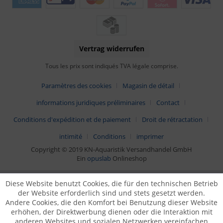
Vertrag widerrufen
Tous les prix sont indiqués TVA légale comprise.
Paramètres des cookies
Magasin de détail
informations juridiques préliminaires
Contact
Conditions d'expédition et de paiement
Droit de rétractation
intimité
Conditions
imprimer
Copyright © 2019 KN-Aquaristik Versandhandel GmbH
Ein
opuslab
Onlineshop
Diese Website benutzt Cookies, die für den technischen Betrieb
der Website erforderlich sind und stets gesetzt werden.
Andere Cookies, die den Komfort bei Benutzung dieser Website
erhöhen, der Direktwerbung dienen oder die Interaktion mit
anderen Websites und sozialen Netzwerken vereinfachen