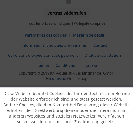
Vertrag widerrufen
Tous les prix sont indiqués TVA légale comprise.
Paramètres des cookies
Magasin de détail
informations juridiques préliminaires
Contact
Conditions d'expédition et de paiement
Droit de rétractation
intimité
Conditions
imprimer
Copyright © 2019 KN-Aquaristik Versandhandel GmbH
Ein
opuslab
Onlineshop
Diese Website benutzt Cookies, die für den technischen Betrieb
der Website erforderlich sind und stets gesetzt werden.
Andere Cookies, die den Komfort bei Benutzung dieser Website
erhöhen, der Direktwerbung dienen oder die Interaktion mit
anderen Websites und sozialen Netzwerken vereinfachen
sollen, werden nur mit Ihrer Zustimmung gesetzt.