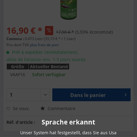
16,90 € *
17,90 € *
(5,59% économisé)
Contenu :
0.473 Liter (35,73 € * / 1 Liter)
Prix dont TVA
plus frais de port
Prêt à expédier immédiatement,
délai de livraison env. 1-3 jours ouvrés
Größe
Aktueller Bestand
VAAF16
Sofort verfügbar
Dans le panier
Se souv.
Commentaire
Sprache erkannt
Réf. d'article :
ARKA-VAAF16
Unser System hat festgestellt, dass Sie aus Usa