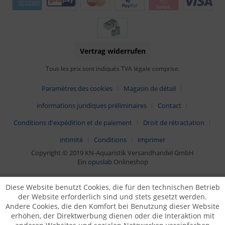
Vertrag widerrufen
Tous les prix sont indiqués TVA légale comprise.
Paramètres des cookies
Magasin de détail
informations juridiques préliminaires
Contact
Conditions d'expédition et de paiement
Droit de rétractation
intimité
Conditions
imprimer
Copyright © 2019 KN-Aquaristik Versandhandel GmbH
Ein
opuslab
Onlineshop
Diese Website benutzt Cookies, die für den technischen Betrieb
der Website erforderlich sind und stets gesetzt werden.
Andere Cookies, die den Komfort bei Benutzung dieser Website
erhöhen, der Direktwerbung dienen oder die Interaktion mit