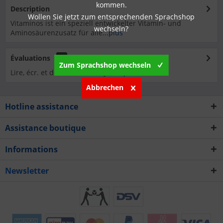
kommen.
Description
Wollen Sie jetzt zum entsprechenden Sprachshop
Vitaminos ist ein speziell entwickelter Vitamin- und
wechseln?
Aminosäurenzusatz für alle...
plus
Évaluations
0
Zum Sprachshop wechseln
Lire, écr. et débatt. des analyses…
plus
Abbrechen
Hotline assistance
Assistance boutique
Informations
Newsletter