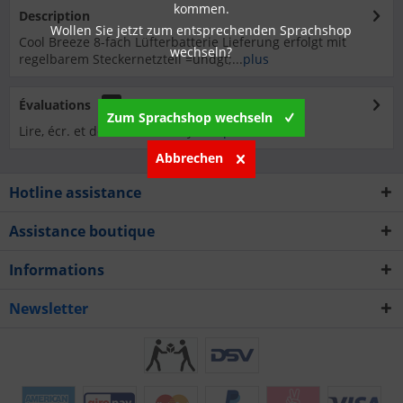
kommen.
Description
Wollen Sie jetzt zum entsprechenden Sprachshop
Cool Breeze 8-fach Lüfterbatterie Lieferung erfolgt mit
wechseln?
regelbarem Steckernetzteil =undgt;...
plus
Évaluations
0
Zum Sprachshop wechseln
Lire, écr. et débatt. des analyses…
plus
Abbrechen
Hotline assistance
Assistance boutique
Informations
Newsletter