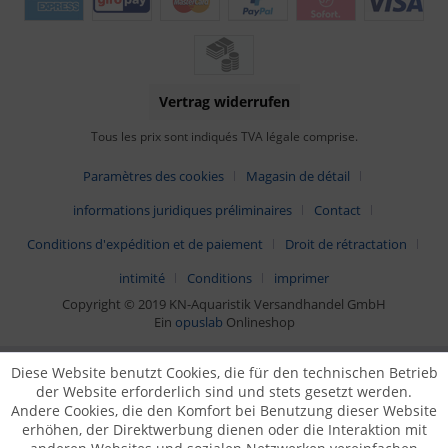
Vertrag widerrufen
Tous les prix sont indiqués TVA légale comprise.
Paramètres des cookies
Magasin de détail
informations juridiques préliminaires
Contact
Conditions d'expédition et de paiement
Droit de rétractation
intimité
Conditions
imprimer
Copyright © 2019 KN-Aquaristik Versandhandel GmbH
Ein
opuslab
Onlineshop
Diese Website benutzt Cookies, die für den technischen Betrieb
der Website erforderlich sind und stets gesetzt werden.
Andere Cookies, die den Komfort bei Benutzung dieser Website
erhöhen, der Direktwerbung dienen oder die Interaktion mit