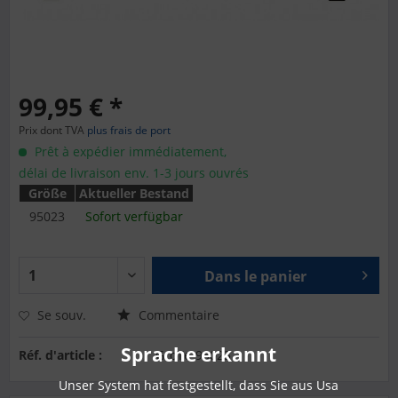
99,95 € *
Prix dont TVA
plus frais de port
Prêt à expédier immédiatement,
délai de livraison env. 1-3 jours ouvrés
Größe
Aktueller Bestand
95023
Sofort verfügbar
Dans le panier
Se souv.
Commentaire
Sprache erkannt
Réf. d'article :
GroTe-95023
Unser System hat festgestellt, dass Sie aus Usa