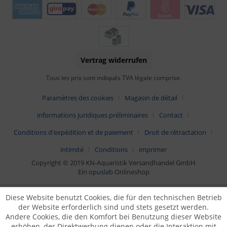
Vertrag widerrufen
Tous les prix sont indiqués TVA légale comprise.
Paramètres des cookies
Magasin de détail
informations juridiques préliminaires
Contact
Conditions d'expédition et de paiement
Droit de rétractation
intimité
Conditions
imprimer
Copyright © 2019 KN-Aquaristik Versandhandel GmbH
Ein
opuslab
Onlineshop
Diese Website benutzt Cookies, die für den technischen Betrieb
der Website erforderlich sind und stets gesetzt werden.
Andere Cookies, die den Komfort bei Benutzung dieser Website
erhöhen, der Direktwerbung dienen oder die Interaktion mit