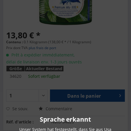
13,80 € *
Contenu :
0.1 Kilogramm (138,00 € * / 1 Kilogramm)
Prix dont TVA
plus frais de port
Prêt à expédier immédiatement,
délai de livraison env. 1-3 jours ouvrés
Größe
Aktueller Bestand
34620
Sofort verfügbar
Dans le panier
Se souv.
Commentaire
Sprache erkannt
Réf. d'article :
Natu-34620
Unser System hat festgestellt, dass Sie aus Usa