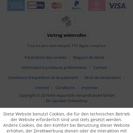
Vertrag widerrufen
Tous les prix sont indiqués TVA légale comprise.
Paramètres des cookies
Magasin de détail
informations juridiques préliminaires
Contact
Conditions d'expédition et de paiement
Droit de rétractation
intimité
Conditions
imprimer
Copyright © 2019 KN-Aquaristik Versandhandel GmbH
Ein
opuslab
Onlineshop
Diese Website benutzt Cookies, die für den technischen Betrieb
der Website erforderlich sind und stets gesetzt werden.
Andere Cookies, die den Komfort bei Benutzung dieser Website
erhöhen, der Direktwerbung dienen oder die Interaktion mit