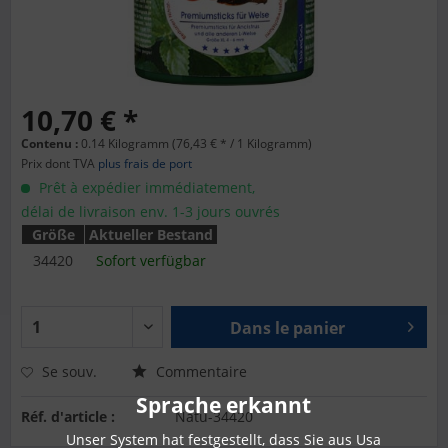
10,70 € *
Contenu :
0.14 Kilogramm (76,43 € * / 1 Kilogramm)
Prix dont TVA
plus frais de port
Prêt à expédier immédiatement,
délai de livraison env. 1-3 jours ouvrés
Größe
Aktueller Bestand
34420
Sofort verfügbar
Dans le panier
Se souv.
Commentaire
Sprache erkannt
Réf. d'article :
Natu-34420
Unser System hat festgestellt, dass Sie aus Usa