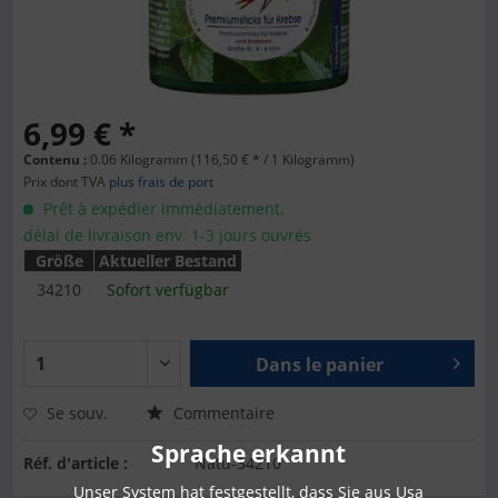
6,99 € *
Contenu :
0.06 Kilogramm (116,50 € * / 1 Kilogramm)
Prix dont TVA
plus frais de port
Prêt à expédier immédiatement,
délai de livraison env. 1-3 jours ouvrés
Größe
Aktueller Bestand
34210
Sofort verfügbar
Dans le panier
Se souv.
Commentaire
Sprache erkannt
Réf. d'article :
Natu-34210
Unser System hat festgestellt, dass Sie aus Usa