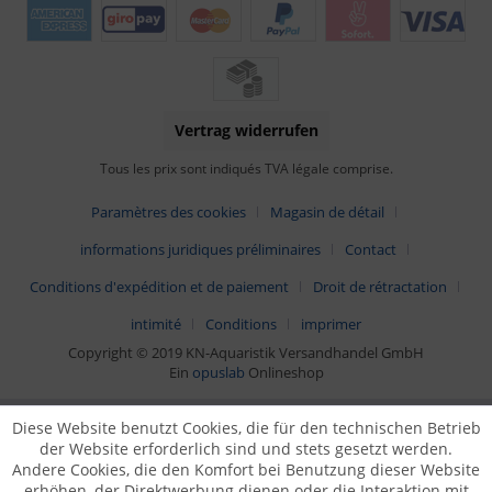
Vertrag widerrufen
Tous les prix sont indiqués TVA légale comprise.
Paramètres des cookies
Magasin de détail
informations juridiques préliminaires
Contact
Conditions d'expédition et de paiement
Droit de rétractation
intimité
Conditions
imprimer
Copyright © 2019 KN-Aquaristik Versandhandel GmbH
Ein
opuslab
Onlineshop
Diese Website benutzt Cookies, die für den technischen Betrieb
der Website erforderlich sind und stets gesetzt werden.
Andere Cookies, die den Komfort bei Benutzung dieser Website
erhöhen, der Direktwerbung dienen oder die Interaktion mit