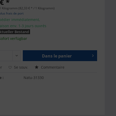
€ *
1 Kilogramm (82,33 € * / 1 Kilogramm)
plus frais de port
pédier immédiatement,
raison env. 1-3 jours ouvrés
ktueller Bestand
Sofort verfügbar
Dans le panier
r
Se souv.
Commentaire
e :
Natu-31330