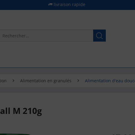
livraison rapide
tion
Alimentation en granulés
Alimentation d'eau douc
all M 210g