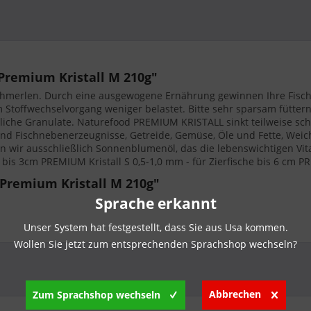
 Premium Kristall M 210g"
Schmerlen. Durch eine ausgewogene Ernährung gewinnen Ihre Fische 
Stoffwechselvorgang weniger belastet. Bitte sehr sparsam fütter
iche Granulate. Naturefood PREMIUM KRISTALL sinkt teilweise schne
d Fischnebenerzeugnisse, Getreide, Gemüse, Öle und Fette, Weich-
en wir ausschließlich Sonnenblumenöl, das die lebenswichtigen V
t bis 3cm PREMIUM Kristall S 0,5-1,0 mm - für Zierfische bis 6 cm P
Premium Kristall M 210g"
Sprache erkannt
Unser System hat festgestellt, dass Sie aus Usa kommen.
Wollen Sie jetzt zum entsprechenden Sprachshop wechseln?
Abbrechen
Zum Sprachshop wechseln