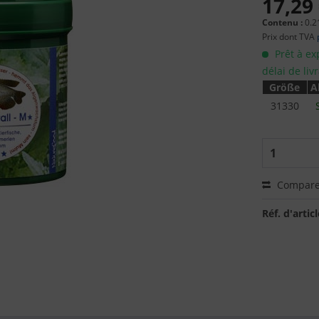
17,29 
Contenu :
0.2
Prix dont TVA
Prêt à ex
délai de liv
Größe
A
31330
Compare
Réf. d'articl