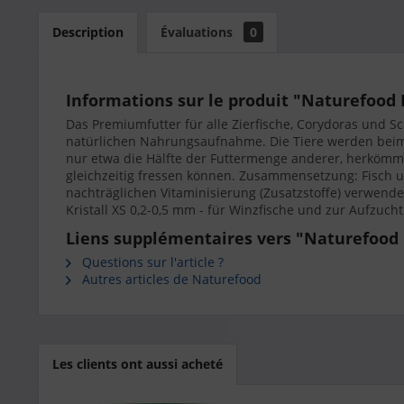
Description
Évaluations
0
Informations sur le produit "Naturefood
Das Premiumfutter für alle Zierfische, Corydoras und 
natürlichen Nahrungsaufnahme. Die Tiere werden beim 
nur etwa die Hälfte der Futtermenge anderer, herkömml
gleichzeitig fressen können. Zusammensetzung: Fisch un
nachträglichen Vitaminisierung (Zusatzstoffe) verwend
Kristall XS 0,2-0,5 mm - für Winzfische und zur Aufzuch
Liens supplémentaires vers "Naturefood 
Questions sur l'article ?
Autres articles de Naturefood
Les clients ont aussi acheté