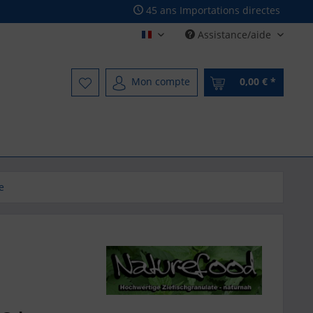
45 ans Importations directes
Assistance/aide
Französisch - French
Mon compte
0,00 € *
e