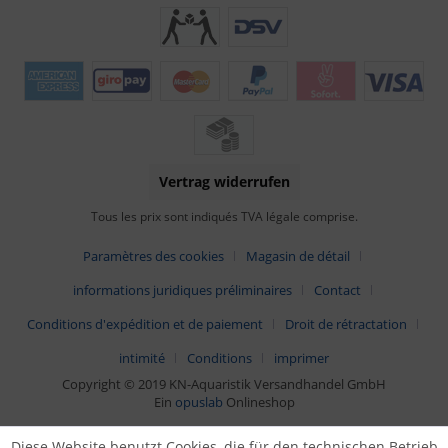
Vertrag widerrufen
Tous les prix sont indiqués TVA légale comprise.
Paramètres des cookies
Magasin de détail
informations juridiques préliminaires
Contact
Conditions d'expédition et de paiement
Droit de rétractation
intimité
Conditions
imprimer
Copyright © 2019 KN-Aquaristik Versandhandel GmbH
Ein
opuslab
Onlineshop
Diese Website benutzt Cookies, die für den technischen Betrieb