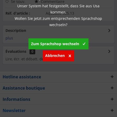
Se souv.
Commentaire
Unser System hat festgestellt, dass Sie aus Usa
kommen.
Réf. d'article :
AquaBee-505.13
Wollen Sie jetzt zum entsprechenden Sprachshop
wechseln?
Description
plus
Zum Sprachshop wechseln
Évaluations
0
Abbrechen
Lire, écr. et débatt. des analyses…
plus
Hotline assistance
Assistance boutique
Informations
Newsletter