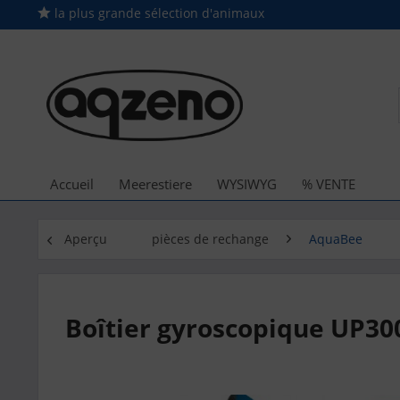
la plus grande sélection d'animaux
Accueil
Meerestiere
WYSIWYG
% VENTE
Aperçu
pièces de rechange
AquaBee
Boîtier gyroscopique UP30