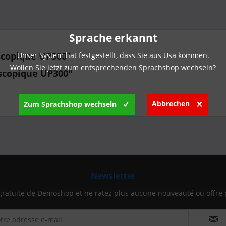
Sprache erkannt
oscopique UP300"
Unser System hat festgestellt, dass Sie aus Usa kommen.
Wollen Sie jetzt zum entsprechenden Sprachshop wechseln?
oscopique UP300"
Abbrechen
Zum Sprachshop wechseln
Newsletter
gratuite de Demoshop et ne ratez plus aucune nouveauté ou offre 