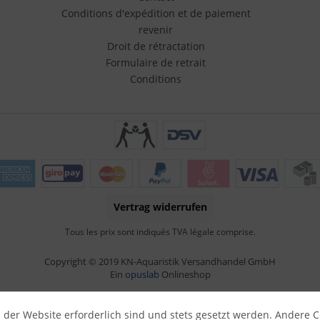
Conditions d'expédition et de paiement
revenir
Droit de rétractation
Formulaire de retrait
Conditions
Vertrag widerrufen
Tous les prix sont indiqués TVA légale comprise.
Copyright © 2019 KN-Aquaristik Versandhandel GmbH
Ein
opuslab
Onlineshop
 der Website erforderlich sind und stets gesetzt werden. Andere C