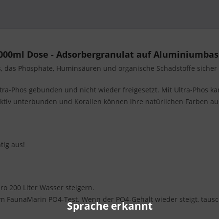
 1000ml Dose - Adsorbergranulat auf Aluminiumbas
s, das Phosphate, Huminsäuren und organische Schadstoffe sicher 
ltra-Phos gebunden und nicht wieder freigesetzt. Mit Ultra-Phos k
tiv unterbunden und Korallen können ihre natürlichen Farben au
tig aus!
o 200 Liter Wasser steigern.
m FaunaMarin PO4-Test. Wenn der PO4-Gehalt wieder steigt, tausch
Sprache erkannt