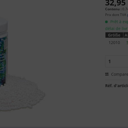
32,95 
Contenu :
0.74
Prix dont TVA
Prêt à ex
délai de liv
Größe
A
12010
Compare
Réf. d'articl