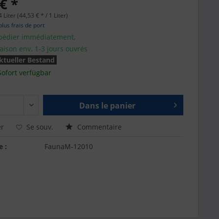
€ *
 Liter (44,53 € * / 1 Liter)
plus frais de port
pédier immédiatement,
raison env. 1-3 jours ouvrés
ktueller Bestand
Sofort verfügbar
Dans le panier
r
Se souv.
Commentaire
e :
FaunaM-12010