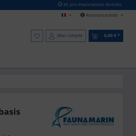
45 ans Importations directes
Assistance/aide
Französisch - French
Mon compte
0,00 € *
basis