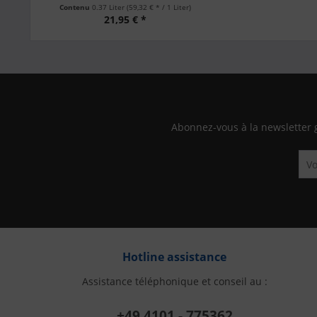
Contenu
0.37 Liter
(59,32 € * / 1 Liter)
21,95 € *
Abonnez-vous à la newsletter 
Hotline assistance
Assistance téléphonique et conseil au :
+49 4101 - 775362