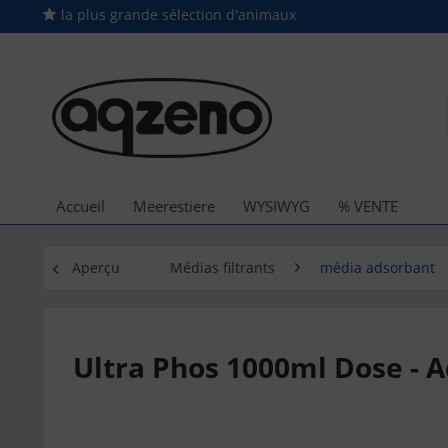
la plus grande sélection d'animaux
Accueil
Meerestiere
WYSIWYG
% VENTE
Aperçu
Médias filtrants
média adsorbant
Ultra Phos 1000ml Dose - 