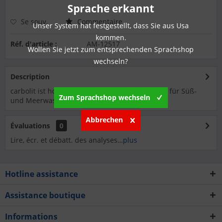
Sprache erkannt
Se souv.
Commentaire
Unser System hat festgestellt, dass Sie aus Usa
kommen.
Réf. d'article :
AM-12517
Wollen Sie jetzt zum entsprechenden Sprachshop
wechseln?
Description
carbolit ist hochwirksame pelletierte Aktivkohle für Süß-
Zum Sprachshop wechseln
und Meerwasseraquarien. carbolit klart...
plus
Abbrechen
Évaluations
0
Lire, écr. et débatt. des analyses…
plus
Hotline assistance
Assistance boutique
Informations