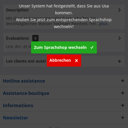
Unser System hat festgestellt, dass Sie aus Usa
Description
kommen.
Mit diesem Ionenaustauscherharz erhalten Sie
Wollen Sie jetzt zum entsprechenden Sprachshop
destillatgleiches Wasser höchster Reinheit, frei...
plus
wechseln?
Évaluations
0
Lire, écr. et débatt. des analyses…
plus
Zum Sprachshop wechseln
Abbrechen
Les clients ont aussi acheté
Hotline assistance
Assistance boutique
Informations
Newsletter