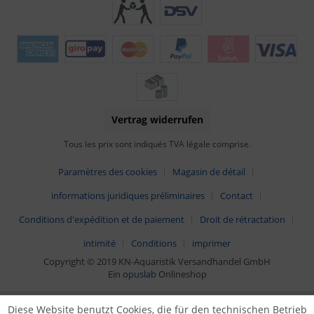
Vertrag widerrufen
Tous les prix sont indiqués TVA légale comprise.
Paramètres des cookies
Magasin de détail
informations juridiques préliminaires
Contact
Conditions d'expédition et de paiement
Droit de rétractation
intimité
Conditions
imprimer
Copyright © 2019 KN-Aquaristik Versandhandel GmbH
Ein
opuslab
Onlineshop
Diese Website benutzt Cookies, die für den technischen Betrieb