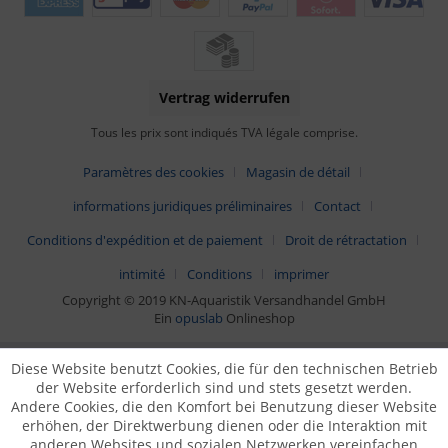
Vertrag widerrufen
Tous les prix sont indiqués TVA légale comprise.
Paramètres des cookies
Magasin de détail
informations juridiques préliminaires
Contact
Conditions d'expédition et de paiement
Droit de rétractation
intimité
Conditions
imprimer
Copyright © 2019 KN-Aquaristik Versandhandel GmbH
Ein
opuslab
Onlineshop
Diese Website benutzt Cookies, die für den technischen Betrieb
der Website erforderlich sind und stets gesetzt werden.
Andere Cookies, die den Komfort bei Benutzung dieser Website
erhöhen, der Direktwerbung dienen oder die Interaktion mit
anderen Websites und sozialen Netzwerken vereinfachen