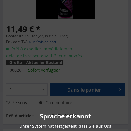
11,49 € *
Contenu :
0.5 Liter (22,98 € * / 1 Liter)
Prix dont TVA
plus frais de port
Prêt à expédier immédiatement,
délai de livraison env. 1-3 jours ouvrés
Größe
Aktueller Bestand
00026
Sofort verfügbar
Dans le panier
Se souv.
Commentaire
Sprache erkannt
Réf. d'article :
GroTe-00026
Unser System hat festgestellt, dass Sie aus Usa