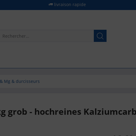
livraison rapide
& Mg & durcisseurs
kg grob - hochreines Kalziumcar