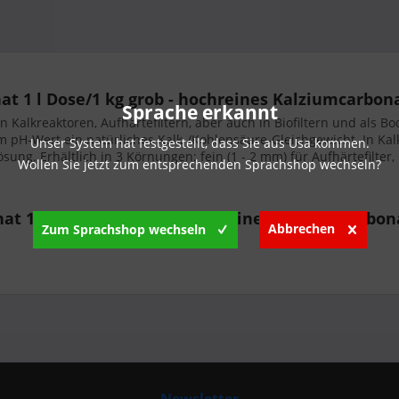
at 1 l Dose/1 kg grob - hochreines Kalziumcarbon
Sprache erkannt
n Kalkreaktoren, Aufhärtefiltern, aber auch in Biofiltern und als
em pH-Wert ein natürliches Kalk-/Kohlensäure-Gleichgewicht. In Kal
Unser System hat festgestellt, dass Sie aus Usa kommen.
sung. Erhältlich in 3 Körnungen: fein (1 - 2 mm) für Aufhärtefilter,
Wollen Sie jetzt zum entsprechenden Sprachshop wechseln?
at 1 l Dose/1 kg grob - hochreines Kalziumcarbon
Abbrechen
Zum Sprachshop wechseln