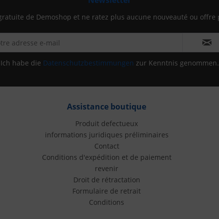
Newsletter
gratuite de Demoshop et ne ratez plus aucune nouveauté ou offre 
Ich habe die
Datenschutzbestimmungen
zur Kenntnis genommen.
Assistance boutique
Produit defectueux
informations juridiques préliminaires
Contact
Conditions d'expédition et de paiement
revenir
Droit de rétractation
Formulaire de retrait
Conditions