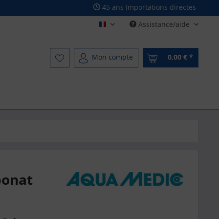
45 ans Importations directes
Assistance/aide
Französisch - French
Mon compte
0,00 € *
bonat