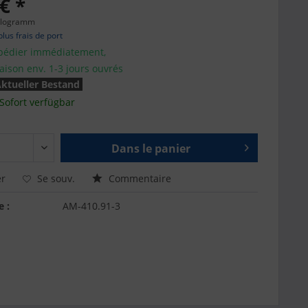
€ *
ilogramm
plus frais de port
pédier immédiatement,
raison env. 1-3 jours ouvrés
ktueller Bestand
Sofort verfügbar
Dans le panier
r
Se souv.
Commentaire
e :
AM-410.91-3