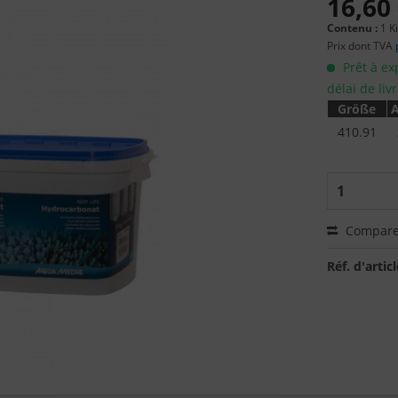
16,60 
Contenu :
1 K
Prix dont TVA
Prêt à ex
délai de liv
Größe
A
410.91
Compare
Réf. d'articl