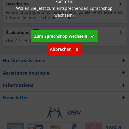
kommen.
Description
Wollen Sie jetzt zum entsprechenden Sprachshop
Fournit aux aquariums marins des oligo-éléments essentiels
wechseln?
tels que le bore, le chrome, le...
plus
Évaluations
0
Zum Sprachshop wechseln
Lire, écr. et débatt. des analyses…
plus
Abbrechen
Hotline assistance
Assistance boutique
Informations
Newsletter