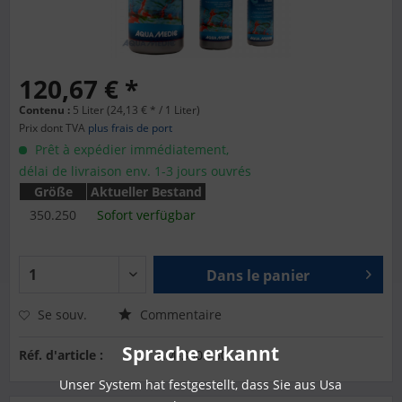
120,67 € *
Contenu :
5 Liter (24,13 € * / 1 Liter)
Prix dont TVA
plus frais de port
Prêt à expédier immédiatement,
délai de livraison env. 1-3 jours ouvrés
Größe
Aktueller Bestand
350.250
Sofort verfügbar
Dans le panier
Se souv.
Commentaire
Sprache erkannt
Réf. d'article :
AM-350.250
Unser System hat festgestellt, dass Sie aus Usa