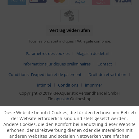
Vertrag widerrufen
Tous les prix sont indiqués TVA légale comprise.
Paramètres des cookies
Magasin de détail
informations juridiques préliminaires
Contact
Conditions d'expédition et de paiement
Droit de rétractation
intimité
Conditions
imprimer
Copyright © 2019 KN-Aquaristik Versandhandel GmbH
Ein
opuslab
Onlineshop
Diese Website benutzt Cookies, die für den technischen Betrieb
der Website erforderlich sind und stets gesetzt werden.
Andere Cookies, die den Komfort bei Benutzung dieser Website
erhöhen, der Direktwerbung dienen oder die Interaktion mit
anderen Websites und sozialen Netzwerken vereinfachen