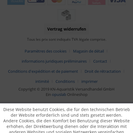
Vertrag widerrufen
Tous les prix sont indiqués TVA légale comprise.
Paramètres des cookies
Magasin de détail
informations juridiques préliminaires
Contact
Conditions d'expédition et de paiement
Droit de rétractation
intimité
Conditions
imprimer
Copyright © 2019 KN-Aquaristik Versandhandel GmbH
Ein
opuslab
Onlineshop
Diese Website benutzt Cookies, die für den technischen Betrieb
der Website erforderlich sind und stets gesetzt werden.
Andere Cookies, die den Komfort bei Benutzung dieser Website
erhöhen, der Direktwerbung dienen oder die Interaktion mit
anderen Websites und sozialen Netzwerken vereinfachen