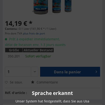
14,19 € *
Contenu :
0.1 Liter (141,90 € * / 1 Liter)
Prix dont TVA
plus frais de port
Prêt à expédier immédiatement,
délai de livraison env. 1-3 jours ouvrés
Größe
Aktueller Bestand
350.201
Sofort verfügbar
Dans le panier
Se souv.
Commentaire
Sprache erkannt
Réf. d'article :
AM-350.201
Unser System hat festgestellt, dass Sie aus Usa