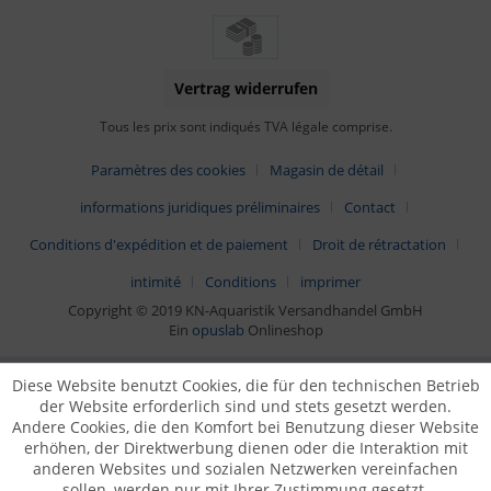
Vertrag widerrufen
Tous les prix sont indiqués TVA légale comprise.
Paramètres des cookies
Magasin de détail
informations juridiques préliminaires
Contact
Conditions d'expédition et de paiement
Droit de rétractation
intimité
Conditions
imprimer
Copyright © 2019 KN-Aquaristik Versandhandel GmbH
Ein
opuslab
Onlineshop
Diese Website benutzt Cookies, die für den technischen Betrieb
der Website erforderlich sind und stets gesetzt werden.
Andere Cookies, die den Komfort bei Benutzung dieser Website
erhöhen, der Direktwerbung dienen oder die Interaktion mit
anderen Websites und sozialen Netzwerken vereinfachen
sollen, werden nur mit Ihrer Zustimmung gesetzt.