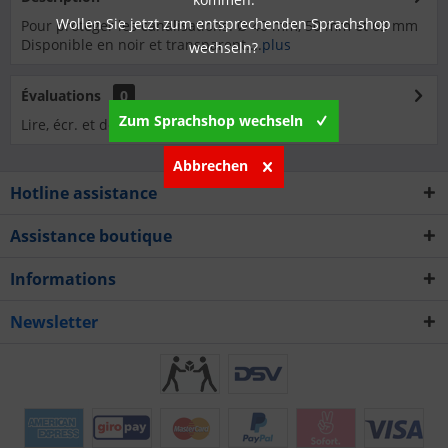
Wollen Sie jetzt zum entsprechenden Sprachshop
Pour protéger les canalisations. Ø 40 mm, 50 mm et 63 mm
Disponible en noir et transparent....
plus
wechseln?
Évaluations
0
Zum Sprachshop wechseln
Lire, écr. et débatt. des analyses…
plus
Abbrechen
Hotline assistance
Assistance boutique
Informations
Newsletter