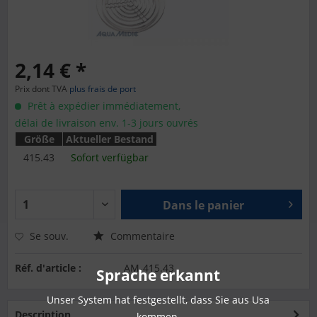
2,14 € *
Prix dont TVA
plus frais de port
Prêt à expédier immédiatement,
délai de livraison env. 1-3 jours ouvrés
Größe
Aktueller Bestand
415.43
Sofort verfügbar
Dans le panier
Se souv.
Commentaire
Réf. d'article :
AM-415.43
Sprache erkannt
Unser System hat festgestellt, dass Sie aus Usa
Description
kommen.