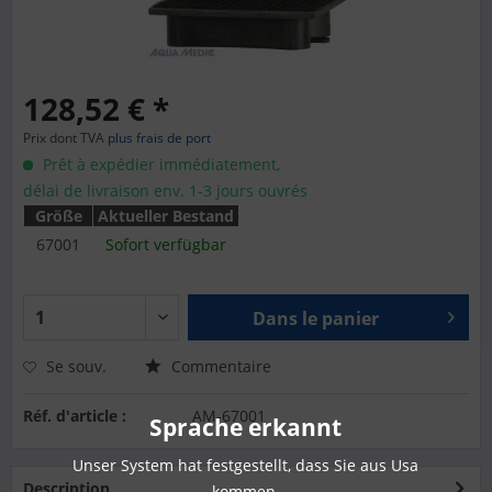
128,52 € *
Prix dont TVA
plus frais de port
Prêt à expédier immédiatement,
délai de livraison env. 1-3 jours ouvrés
Größe
Aktueller Bestand
67001
Sofort verfügbar
Dans le panier
Se souv.
Commentaire
Réf. d'article :
AM-67001
Sprache erkannt
Unser System hat festgestellt, dass Sie aus Usa
Description
kommen.