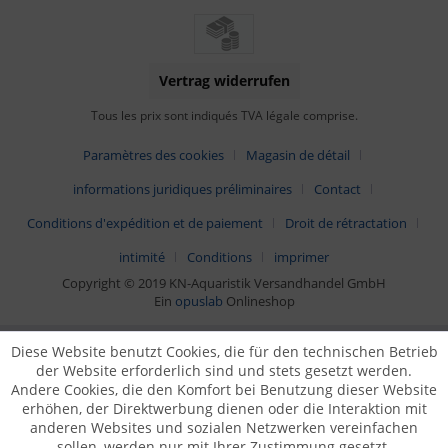
Vertrag widerrufen
Tous les prix sont indiqués TVA légale comprise.
Paramètres des cookies
Magasin de détail
informations juridiques préliminaires
Contact
Conditions d'expédition et de paiement
Droit de rétractation
intimité
Conditions
imprimer
Copyright © 2019 KN-Aquaristik Versandhandel GmbH
Ein
opuslab
Onlineshop
Diese Website benutzt Cookies, die für den technischen Betrieb
der Website erforderlich sind und stets gesetzt werden.
Andere Cookies, die den Komfort bei Benutzung dieser Website
erhöhen, der Direktwerbung dienen oder die Interaktion mit
anderen Websites und sozialen Netzwerken vereinfachen
sollen, werden nur mit Ihrer Zustimmung gesetzt.