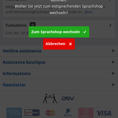
Wollen Sie jetzt zum entsprechenden Sprachshop
Mega Mag Scheibenreiniger sind wasserdicht vergossen
und korrosionsgeschützt für den Einsatz in...
plus
wechseln?
Évaluations
0
Zum Sprachshop wechseln
Lire, écr. et débatt. des analyses…
plus
Abbrechen
Hotline assistance
Assistance boutique
Informations
Newsletter