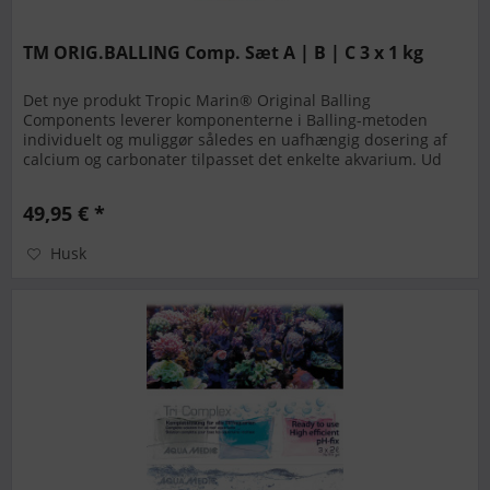
TM ORIG.BALLING Comp. Sæt A | B | C 3 x 1 kg
Det nye produkt Tropic Marin® Original Balling
Components leverer komponenterne i Balling-metoden
individuelt og muliggør således en uafhængig dosering af
calcium og carbonater tilpasset det enkelte akvarium. Ud
over calciumchlorid...
49,95 € *
Husk