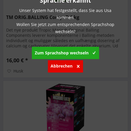
Sprache erkannt
Unser System hat festgestellt, dass Sie aus Usa
TM ORIG.BALLING Comp. B 1 kg
kommen.
Wollen Sie jetzt zum entsprechenden Sprachshop
Det nye produkt Tropic Marin® Original Balling
wechseln?
Components leverer komponenterne i Balling-metoden
individuelt og muliggør således en uafhængig dosering af
calcium og carbonater tilpasset det enkelte akvarium. Ud
over calciumchlorid...
Zum Sprachshop wechseln
16,00 € *
Abbrechen
Husk