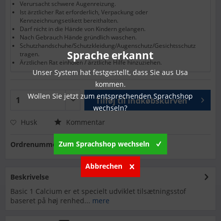
Verursacht schwere Augenreizung.
Ist ärztlicher Rat erforderlich, Verpackung oder
Kennzeichnungsetikett bereithalten.
Darf nicht in die Hände von Kindern gelangen.
Nach Gebrauch Hände gründlich waschen.
Schutzhandschuhe/Schutzkleidung/Augenschutz/Gesichtsschutz
Sprache erkannt
tragen.
Ärztlichen Rat einholen / ärztliche Hilfe hinzuziehen.
Unser System hat festgestellt, dass Sie aus Usa
kommen.
Wollen Sie jetzt zum entsprechenden Sprachshop
Tilføj til
indkøbskurven
wechseln?
Husk
Kommentar
Zum Sprachshop wechseln
Ordrenummer:
ARKA-BCAMD
Abbrechen
Beskrivelse
Basic 1 Calcium er et specielt udviklet tilsætningsstof
baseret på høj renhed...
mere