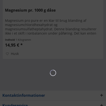
Magnesium pr. 1000 g dåse
Magnesium pro pure er en klar til brug blanding af
magnesiumchloridhexahydrat og
magnesiumsulfatheptahydrat. Denne blanding resulterer
ikke i et skift i ionbalancen under påføring. Det kan enten
bruges til at fremstille en stamopløsning...
Indhold
1 Kilogramm
14,95 € *
Husk
Kontaktinformationer
Kundeservice