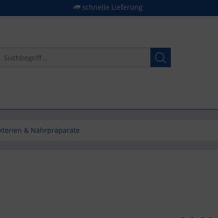
schnelle Lieferung
kterien & Nährpräparate