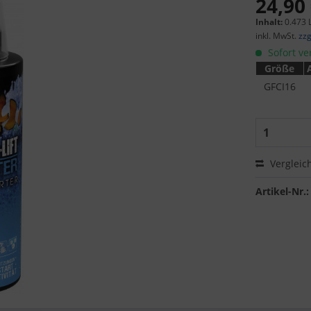
24,90 
Inhalt:
0.473 L
inkl. MwSt.
zzg
Sofort ver
Größe
GFCI16
Vergleic
Artikel-Nr.: