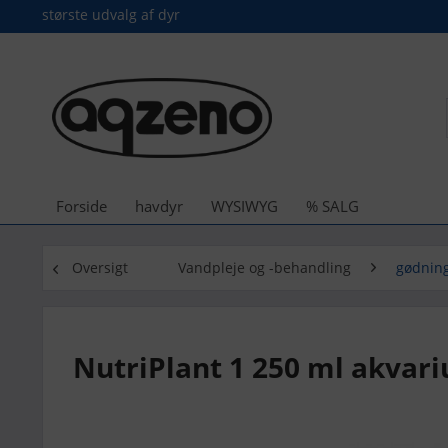
største udvalg af dyr
Forside
havdyr
WYSIWYG
% SALG
Oversigt
Vandpleje og -behandling
gødnin
NutriPlant 1 250 ml akva