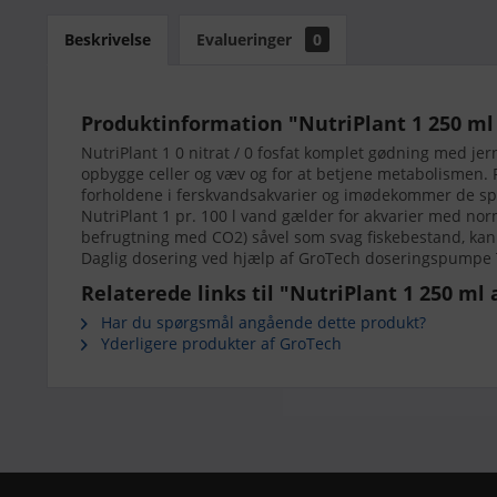
Beskrivelse
Evalueringer
0
Produktinformation "NutriPlant 1 250 m
NutriPlant 1 0 nitrat / 0 fosfat komplet gødning med jer
opbygge celler og væv og for at betjene metabolismen. Pl
forholdene i ferskvandsakvarier og imødekommer de spec
NutriPlant 1 pr. 100 l vand gælder for akvarier med nor
befrugtning med CO2) såvel som svag fiskebestand, kan 
Daglig dosering ved hjælp af GroTech doseringspumpe
Relaterede links til "NutriPlant 1 250 m
Har du spørgsmål angående dette produkt?
Yderligere produkter af GroTech