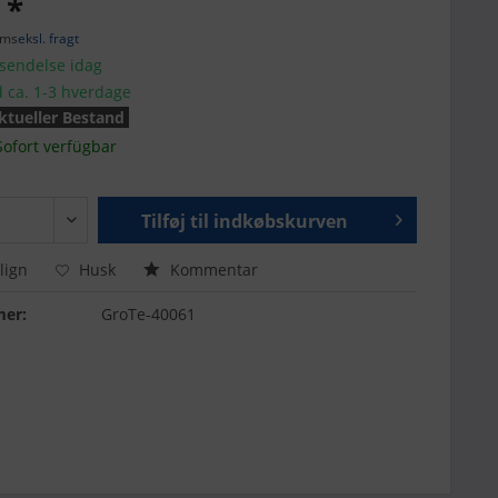
 *
oms
eksl. fragt
fsendelse idag
d ca. 1-3 hverdage
ktueller Bestand
Sofort verfügbar
Tilføj til
indkøbskurven
ign
Husk
Kommentar
er:
GroTe-40061