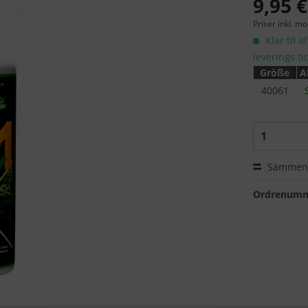
9,95 €
Priser inkl. m
Klar til a
leverings ti
Größe
A
40061
Sammenl
Ordrenumm