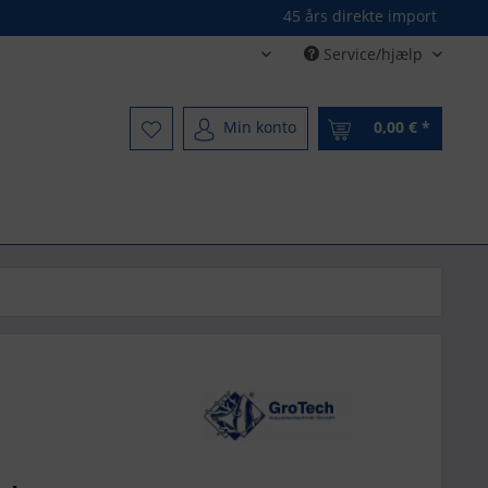
45 års direkte import
Service/hjælp
Dänisch - Danish
Min konto
0,00 € *