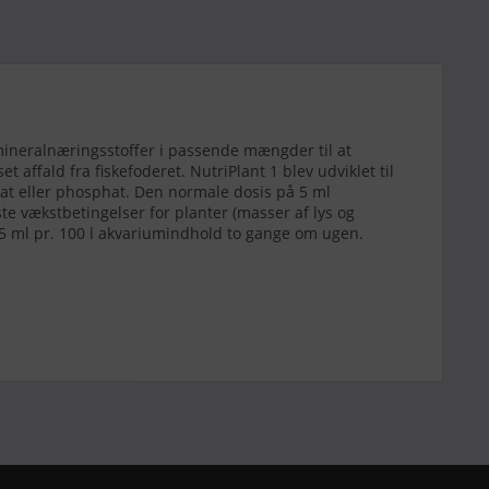
r mineralnæringsstoffer i passende mængder til at
affald fra fiskefoderet. NutriPlant 1 blev udviklet til
rat eller phosphat. Den normale dosis på 5 ml
e vækstbetingelser for planter (masser af lys og
 5 ml pr. 100 l akvariumindhold to gange om ugen.