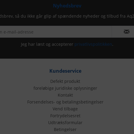
Nyhedsbrev
dsbrev, så du ikke går glip af spændende nyheder og tilbud fra Aq
Jeg har læst og accepterer
privatlivspolitikken
.
Kundeservice
Defekt produkt
foreløbige juridiske oplysninger
Kontakt
Forsendelses- og betalingsbetingelser
Vend tilbage
Fortrydelsesret
Udtræksformular
Betingelser