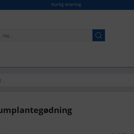
hurtig levering
g
riumplantegødning