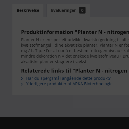
Beskrivelse
Evalueringer
0
Produktinformation "Planter N - nitrogen
Planter N er en specielt udviklet kvælstofgødning til al
kvælstofmangel i dine akvatiske planter. Planter N er fos
mg / L. Tip: • For at opnå et bestemt nitrogenniveau ska
mindre dekoration n = det ønskede kvælstofniveau • Brug
akvatiske planter stagnere i vækst.
Relaterede links til "Planter N - nitrogen 
Har du spørgsmål angående dette produkt?
Yderligere produkter af ARKA Biotechnologie