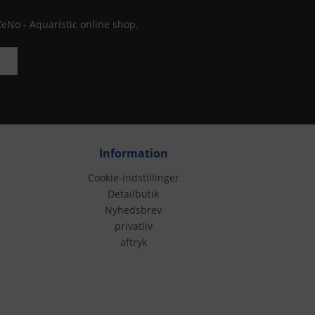
ZeNo - Aquaristic online shop.
Information
Cookie-indstillinger
Detailbutik
Nyhedsbrev
privatliv
aftryk