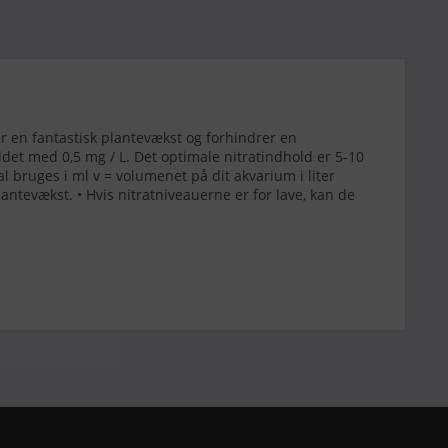
ter en fantastisk plantevækst og forhindrer en
holdet med 0,5 mg / L. Det optimale nitratindhold er 5-10
l bruges i ml v = volumenet på dit akvarium i liter
ntevækst. • Hvis nitratniveauerne er for lave, kan de