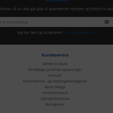
Nyhedsbrev
dsbrev, så du ikke går glip af spændende nyheder og tilbud fra Aq
Jeg har læst og accepterer
privatlivspolitikken
.
Kundeservice
Defekt produkt
foreløbige juridiske oplysninger
Kontakt
Forsendelses- og betalingsbetingelser
Vend tilbage
Fortrydelsesret
Udtræksformular
Betingelser