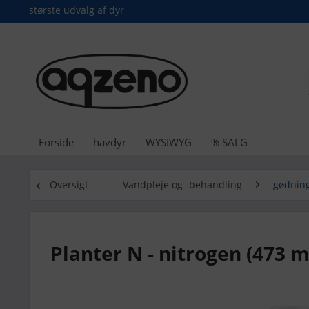
største udvalg af dyr
Forside
havdyr
WYSIWYG
% SALG
Oversigt
Vandpleje og -behandling
gødnin
Planter N - nitrogen (473 m