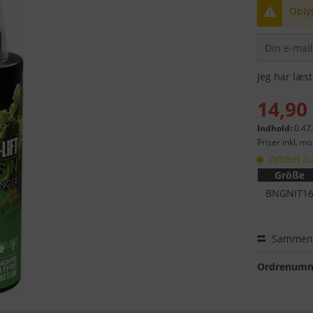
Oplys
Jeg har læs
14,90 
Indhold:
0.473
Priser inkl. m
Artikel zu
Größe
BNGNIT1
Sammenl
Ordrenumm