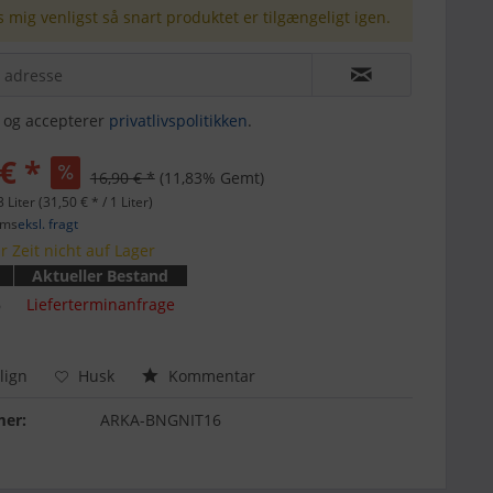
 mig venligst så snart produktet er tilgængeligt igen.
t og accepterer
privatlivspolitikken
.
€ *
16,90 € *
(11,83% Gemt)
 Liter (31,50 € * / 1 Liter)
oms
eksl. fragt
r Zeit nicht auf Lager
Aktueller Bestand
6
Lieferterminanfrage
ign
Husk
Kommentar
er:
ARKA-BNGNIT16