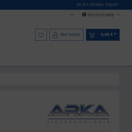
45 års direkte import
Service/hjælp
Dänisch - Danish
Min konto
0,00 € *