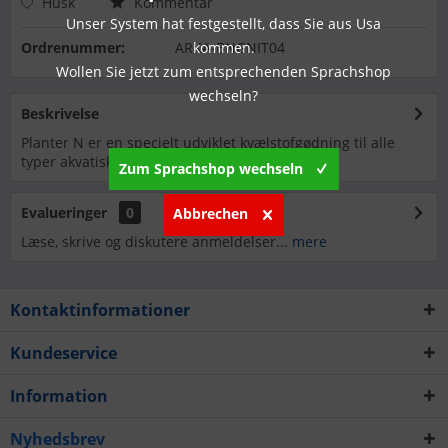
Husk
Kommentar
Unser System hat festgestellt, dass Sie aus Usa
Ordrenummer:
ARKA-BNGNIT04
kommen.
Wollen Sie jetzt zum entsprechenden Sprachshop
wechseln?
Beskrivelse
Planter N er en specielt udviklet kvælstofgødning til alle
typer akvatiske planter i...
mere
Zum Sprachshop wechseln
Evalueringer
0
Abbrechen
Læse, skrive og diskutere anmeldelser...
mere
Kontaktinformationer
Kundeservice
Information
Nyhedsbrev