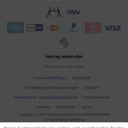
Vertrag widerrufen
Alle priser er inkl. moms
Cookie-indstillinger
Detailbutik
foreløbige juridiske oplysninger
Kontakt
Forsendelses- og betalingsbetingelser
Fortrydelsesret
privatliv
Betingelser
aftryk
Copyright © 2019 KN-Aquaristik Versandhandel GmbH
Ein
opuslab
Onlineshop