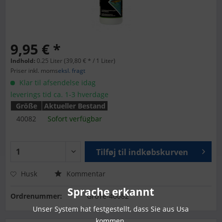
9,95 € *
Indhold:
0.25 Liter (39,80 € * / 1 Liter)
Priser inkl. moms
eksl. fragt
Klar til afsendelse idag
leverings tid ca. 1-3 hverdage
Größe
Aktueller Bestand
40082
Sofort verfügbar
Tilføj til
indkøbskurven
Husk
Kommentar
Sprache erkannt
Ordrenummer:
GroTe-40082
Unser System hat festgestellt, dass Sie aus Usa
kommen.