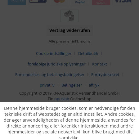
Vertrag widerrufen
Alle priser er inkl. moms
Cookie-indstillinger
Detailbutik
foreløbige juridiske oplysninger
Kontakt
Forsendelses- og betalingsbetingelser
Fortrydelsesret
privatliv
Betingelser
aftryk
Copyright © 2019 KN-Aquaristik Versandhandel GmbH
Ein
opuslab
Onlineshop
Denne hjemmeside bruger cookies, som er nødvendige for den
tekniske drift af webstedet og er altid indstillet. Andre cookies,
der øger anvendeligheden af denne hjemmeside, anvendes for
direkte annoncering eller forenkler interaktionen med andre
hjemmesider og sociale netværk, vil kun blive brugt med dit
samtykke.