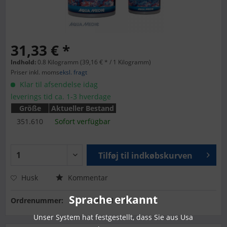
31,33 € *
Indhold:
0.8 Kilogramm (39,16 € * / 1 Kilogramm)
Priser inkl. moms
eksl. fragt
Klar til afsendelse idag
leverings tid ca. 1-3 hverdage
Größe
Aktueller Bestand
351.610
Sofort verfügbar
Tilføj til
indkøbskurven
Husk
Kommentar
Sprache erkannt
Ordrenummer:
AM-351.610
Unser System hat festgestellt, dass Sie aus Usa