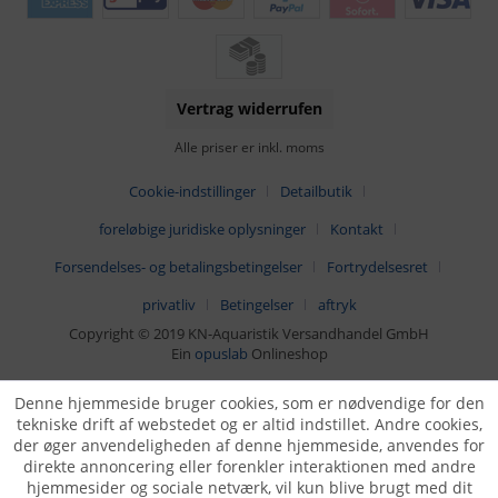
Vertrag widerrufen
Alle priser er inkl. moms
Cookie-indstillinger
Detailbutik
foreløbige juridiske oplysninger
Kontakt
Forsendelses- og betalingsbetingelser
Fortrydelsesret
privatliv
Betingelser
aftryk
Copyright © 2019 KN-Aquaristik Versandhandel GmbH
Ein
opuslab
Onlineshop
Denne hjemmeside bruger cookies, som er nødvendige for den
tekniske drift af webstedet og er altid indstillet. Andre cookies,
der øger anvendeligheden af denne hjemmeside, anvendes for
direkte annoncering eller forenkler interaktionen med andre
hjemmesider og sociale netværk, vil kun blive brugt med dit