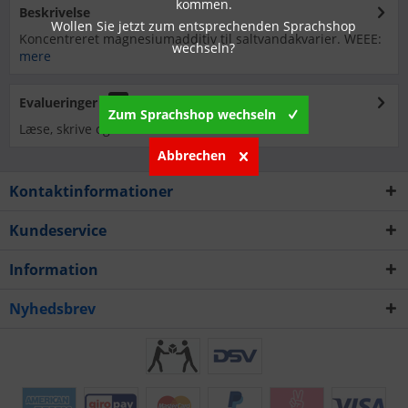
kommen.
Beskrivelse
Wollen Sie jetzt zum entsprechenden Sprachshop
Koncentreret magnesiumadditiv til saltvandakvarier. WEEE:
wechseln?
mere
Evalueringer
0
Zum Sprachshop wechseln
Læse, skrive og diskutere anmeldelser...
mere
Abbrechen
Kontaktinformationer
Kundeservice
Information
Nyhedsbrev