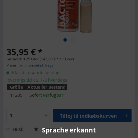
35,95 € *
Indhold:
0.25 Liter (143,80 € * / 1 Liter)
Priser inkl. moms
eksl. fragt
Klar til afsendelse idag
leverings tid ca. 1-3 hverdage
Größe
Aktueller Bestand
11205
Sofort verfügbar
Tilføj til
indkøbskurven
Sprache erkannt
Husk
Kommentar