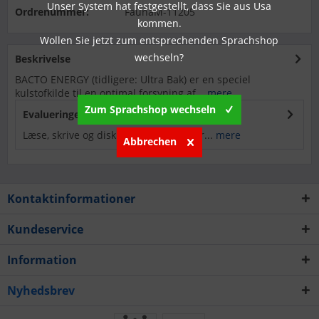
Unser System hat festgestellt, dass Sie aus Usa
Ordrenummer:
FaunaM-11205
kommen.
Wollen Sie jetzt zum entsprechenden Sprachshop
wechseln?
Beskrivelse
BACTO ENERGY (tidligere: Ultra Bak) er en speciel
kulstofkilde til en optimal forsyning af...
mere
Zum Sprachshop wechseln
Evalueringer
0
Læse, skrive og diskutere anmeldelser...
mere
Abbrechen
Kontaktinformationer
Kundeservice
Information
Nyhedsbrev