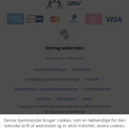
Vertrag widerrufen
Alle priser er inkl. moms
Cookie-indstillinger
Detailbutik
foreløbige juridiske oplysninger
Kontakt
Forsendelses- og betalingsbetingelser
Fortrydelsesret
privatliv
Betingelser
aftryk
Copyright © 2019 KN-Aquaristik Versandhandel GmbH
Ein
opuslab
Onlineshop
Denne hjemmeside bruger cookies, som er nødvendige for den
tekniske drift af webstedet og er altid indstillet. Andre cookies,