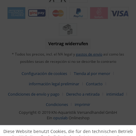
Vertrag widerrufen
* Todos los precios, incl. el IVA legal y
gastos de envío
así como las
posibles tasas de recepción si no se describe lo contrario
Configuración de cookies
Tienda al por menor
información legal preliminar
Contacto
Condiciones de envío y pago
Derecho a retirada
intimidad
Condiciones
imprimir
Copyright © 2019 KN-Aquaristik Versandhandel GmbH
Ein
opuslab
Onlineshop
Diese Website benutzt Cookies, die für den technischen Betrieb