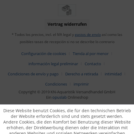
Vertrag widerrufen
* Todos los precios, incl. el IVA legal y
gastos de envío
así como las
posibles tasas de recepción si no se describe lo contrario
Configuración de cookies
Tienda al por menor
información legal preliminar
Contacto
Condiciones de envío y pago
Derecho a retirada
intimidad
Condiciones
imprimir
Copyright © 2019 KN-Aquaristik Versandhandel GmbH
Ein
opuslab
Onlineshop
Diese Website benutzt Cookies, die für den technischen Betrieb
der Website erforderlich sind und stets gesetzt werden.
Andere Cookies, die den Komfort bei Benutzung dieser Website
erhöhen, der Direktwerbung dienen oder die Interaktion mit
anderen Websites und sozialen Netzwerken vereinfachen