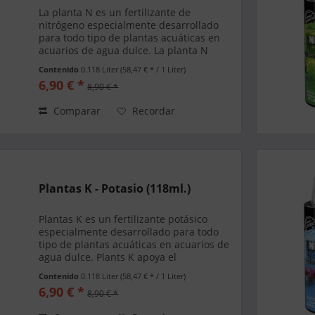
La planta N es un fertilizante de
nitrógeno especialmente desarrollado
para todo tipo de plantas acuáticas en
acuarios de agua dulce. La planta N
apoya un magnífico crecimiento vegetal y
Contenido
0.118 Liter
(58,47 € * / 1 Liter)
evita una deficiencia de nitrógeno de sus
6,90 € *
8,90 € *
plantas...
Comparar
Recordar
Plantas K - Potasio (118ml.)
Plantas K es un fertilizante potásico
especialmente desarrollado para todo
tipo de plantas acuáticas en acuarios de
agua dulce. Plants K apoya el
crecimiento de las plantas exuberantes y
Contenido
0.118 Liter
(58,47 € * / 1 Liter)
previene la deficiencia de potasio en sus
6,90 € *
8,90 € *
plantas...