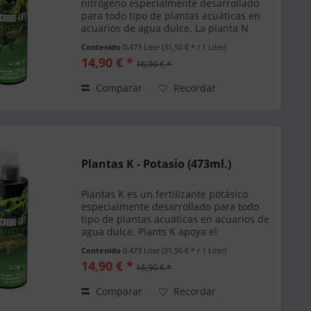
nitrógeno especialmente desarrollado
para todo tipo de plantas acuáticas en
acuarios de agua dulce. La planta N
apoya un magnífico crecimiento vegetal y
Contenido
0.473 Liter
(31,50 € * / 1 Liter)
evita una deficiencia de nitrógeno de sus
14,90 € *
16,90 € *
plantas...
Comparar
Recordar
Plantas K - Potasio (473ml.)
Plantas K es un fertilizante potásico
especialmente desarrollado para todo
tipo de plantas acuáticas en acuarios de
agua dulce. Plants K apoya el
crecimiento de las plantas exuberantes y
Contenido
0.473 Liter
(31,50 € * / 1 Liter)
previene la deficiencia de potasio en sus
14,90 € *
16,90 € *
plantas...
Comparar
Recordar