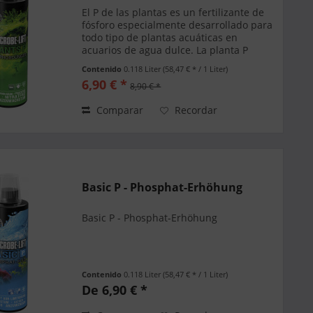
El P de las plantas es un fertilizante de
fósforo especialmente desarrollado para
todo tipo de plantas acuáticas en
acuarios de agua dulce. La planta P
apoya el magnífico crecimiento de la
Contenido
0.118 Liter
(58,47 € * / 1 Liter)
planta y previene la deficiencia de
6,90 € *
8,90 € *
fósforo en...
Comparar
Recordar
Basic P - Phosphat-Erhöhung
Basic P - Phosphat-Erhöhung
Contenido
0.118 Liter
(58,47 € * / 1 Liter)
De 6,90 € *