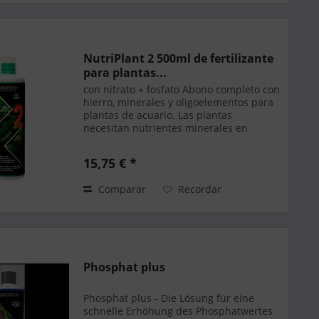
NutriPlant 2 500ml de fertilizante
para plantas...
con nitrato + fosfato Abono completo con
hierro, minerales y oligoelementos para
plantas de acuario. Las plantas
necesitan nutrientes minerales en
cantidades apropiadas para construir
células y tejidos y para dirigir su
15,75 € *
metabolismo. Los...
Comparar
Recordar
Phosphat plus
Phosphat plus - Die Lösung für eine
schnelle Erhöhung des Phosphatwertes