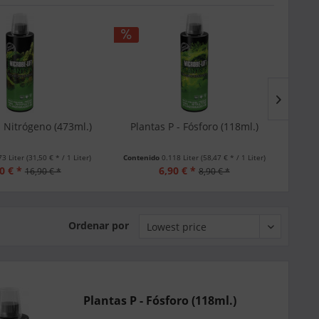
- Nitrógeno (473ml.)
Plantas P - Fósforo (118ml.)
Pla
73 Liter
(31,50 € * / 1 Liter)
Contenido
0.118 Liter
(58,47 € * / 1 Liter)
Conte
0 € *
6,90 € *
16,90 € *
8,90 € *
Ordenar por
Plantas P - Fósforo (118ml.)