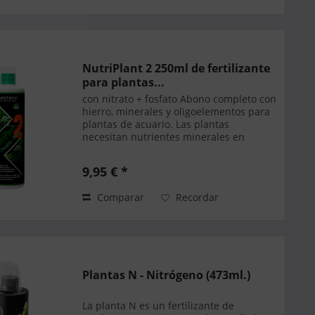
NutriPlant 2 250ml de fertilizante
para plantas...
con nitrato + fosfato Abono completo con
hierro, minerales y oligoelementos para
plantas de acuario. Las plantas
necesitan nutrientes minerales en
cantidades apropiadas para construir
células y tejidos y para dirigir su
9,95 € *
metabolismo. Los...
Comparar
Recordar
Plantas N - Nitrógeno (473ml.)
La planta N es un fertilizante de