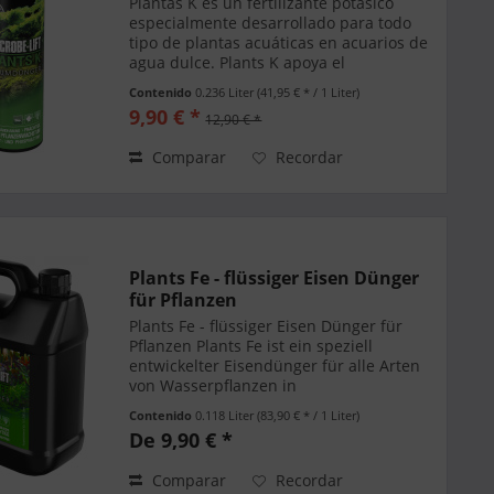
Plantas K es un fertilizante potásico
especialmente desarrollado para todo
tipo de plantas acuáticas en acuarios de
agua dulce. Plants K apoya el
crecimiento de las plantas exuberantes y
Contenido
0.236 Liter
(41,95 € * / 1 Liter)
previene la deficiencia de potasio en sus
9,90 € *
12,90 € *
plantas...
Comparar
Recordar
Plants Fe - flüssiger Eisen Dünger
für Pflanzen
Plants Fe - flüssiger Eisen Dünger für
Pflanzen Plants Fe ist ein speziell
entwickelter Eisendünger für alle Arten
von Wasserpflanzen in
Süßwasseraquarien. Plants Fe
Contenido
0.118 Liter
(83,90 € * / 1 Liter)
unterstützt einen üppigen
De 9,90 € *
Pflanzenwuchs und beugt einem
Eisenmangel...
Comparar
Recordar