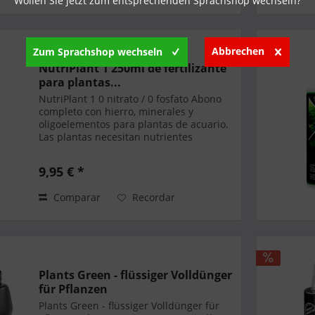
Wollen Sie jetzt zum entsprechenden Sprachshop wechseln?
Abbrechen
Zum Sprachshop wechseln
NutriPlant 1 250ml de fertilizante
para plantas...
NutriPlant 1 0 nitrato / 0 fosfato Abono
completo con hierro, minerales y
oligoelementos para plantas de acuario.
Las plantas necesitan nutrientes
minerales en cantidades apropiadas
para construir células y tejidos y para
9,95 € *
dirigir su...
Comparar
Recordar
Plants Green - flüssiger Volldünger
für Pflanzen
Plants Green - flüssiger Volldünger für