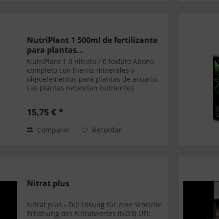
NutriPlant 1 500ml de fertilizante
para plantas...
NutriPlant 1 0 nitrato / 0 fosfato Abono
completo con hierro, minerales y
oligoelementos para plantas de acuario.
Las plantas necesitan nutrientes
minerales en cantidades apropiadas
para construir células y tejidos y para
15,75 € *
dirigir su...
Comparar
Recordar
Nitrat plus
Nitrat plus - Die Lösung für eine schnelle
Erhöhung des Nitratwertes (NO3) UFI: