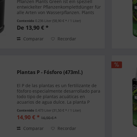
Pflanzen Plants Green ist ein speziell
entwickelter Pflanzenkomplettdünger für
alle Arten von Wasserpflanzen. Plants
Green sorgt durch seine einzigartige
Contenido
0.236 Liter
(58,90 € * / 1 Liter)
Zusammensetzung für prachtvolle,
De 13,90 € *
gesunde...
Comparar
Recordar
Plantas P - Fósforo (473ml.)
El P de las plantas es un fertilizante de
fósforo especialmente desarrollado para
todo tipo de plantas acuáticas en
acuarios de agua dulce. La planta P
apoya el magnífico crecimiento de la
Contenido
0.473 Liter
(31,50 € * / 1 Liter)
planta y previene la deficiencia de
14,90 € *
16,90 € *
fósforo en...
Comparar
Recordar