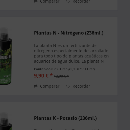
Comparar
Recordar
Plantas N - Nitrógeno (236ml.)
La planta N es un fertilizante de
nitrógeno especialmente desarrollado
para todo tipo de plantas acuáticas en
acuarios de agua dulce. La planta N
apoya un magnífico crecimiento vegetal y
Contenido
0.236 Liter
(41,95 € * / 1 Liter)
evita una deficiencia de nitrógeno de sus
9,90 € *
12,90 € *
plantas...
Comparar
Recordar
Plantas K - Potasio (236ml.)