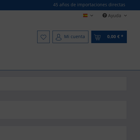
45 años de importaciones directas
Ayuda
Spanisch - Spanish
Mi cuenta
0,00 € *