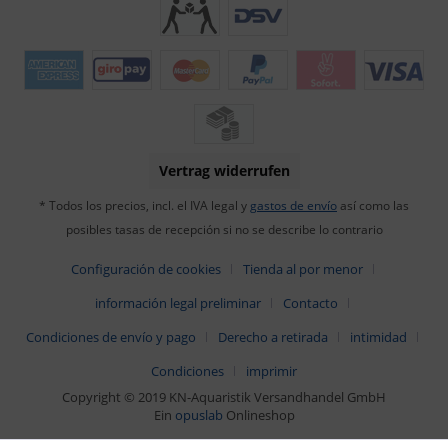
Vertrag widerrufen
* Todos los precios, incl. el IVA legal y
gastos de envío
así como las
posibles tasas de recepción si no se describe lo contrario
Configuración de cookies
Tienda al por menor
información legal preliminar
Contacto
Condiciones de envío y pago
Derecho a retirada
intimidad
Condiciones
imprimir
Copyright © 2019 KN-Aquaristik Versandhandel GmbH
Ein
opuslab
Onlineshop