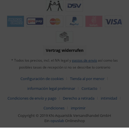
Vertrag widerrufen
* Todos los precios, incl. el IVA legal y
gastos de envío
así como las
posibles tasas de recepción si no se describe lo contrario
Configuración de cookies
Tienda al por menor
información legal preliminar
Contacto
Condiciones de envío y pago
Derecho a retirada
intimidad
Condiciones
imprimir
Copyright © 2019 KN-Aquaristik Versandhandel GmbH
Ein
opuslab
Onlineshop