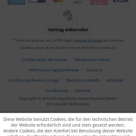
Vertrag widerrufen
* Todos los precios, incl. el IVA legal y
gastos de envío
así como las
posibles tasas de recepción si no se describe lo contrario
Configuración de cookies
Tienda al por menor
información legal preliminar
Contacto
Condiciones de envío y pago
Derecho a retirada
intimidad
Condiciones
imprimir
Copyright © 2019 KN-Aquaristik Versandhandel GmbH
Ein
opuslab
Onlineshop
Diese Website benutzt Cookies, die für den technischen Betrieb
der Website erforderlich sind und stets gesetzt werden.
Andere Cookies, die den Komfort bei Benutzung dieser Website